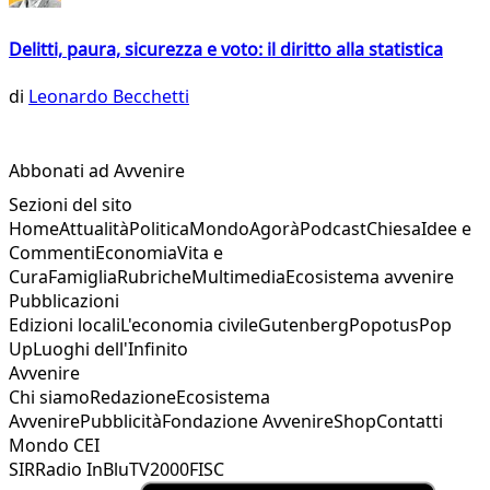
Delitti, paura, sicurezza e voto: il diritto alla statistica
di
Leonardo Becchetti
Abbonati ad Avvenire
Sezioni del sito
Home
Attualità
Politica
Mondo
Agorà
Podcast
Chiesa
Idee e
Commenti
Economia
Vita e
Cura
Famiglia
Rubriche
Multimedia
Ecosistema avvenire
Pubblicazioni
Edizioni locali
L'economia civile
Gutenberg
Popotus
Pop
Up
Luoghi dell'Infinito
Avvenire
Chi siamo
Redazione
Ecosistema
Avvenire
Pubblicità
Fondazione Avvenire
Shop
Contatti
Mondo CEI
SIR
Radio InBlu
TV2000
FISC