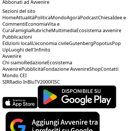
Abbonati ad Avvenire
Sezioni del sito
Home
Attualità
Politica
Mondo
Agorà
Podcast
Chiesa
Idee e
Commenti
Economia
Vita e
Cura
Famiglia
Rubriche
Multimedia
Ecosistema avvenire
Pubblicazioni
Edizioni locali
L'economia civile
Gutenberg
Popotus
Pop
Up
Luoghi dell'Infinito
Avvenire
Chi siamo
Redazione
Ecosistema
Avvenire
Pubblicità
Fondazione Avvenire
Shop
Contatti
Mondo CEI
SIR
Radio InBlu
TV2000
FISC