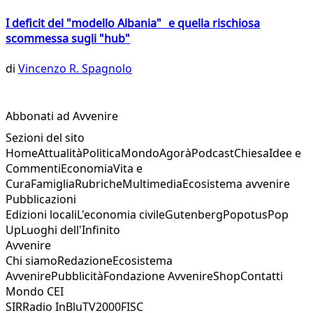
I deficit del "modello Albania" e quella rischiosa
scommessa sugli "hub"
di
Vincenzo R. Spagnolo
Abbonati ad Avvenire
Sezioni del sito
Home
Attualità
Politica
Mondo
Agorà
Podcast
Chiesa
Idee e
Commenti
Economia
Vita e
Cura
Famiglia
Rubriche
Multimedia
Ecosistema avvenire
Pubblicazioni
Edizioni locali
L'economia civile
Gutenberg
Popotus
Pop
Up
Luoghi dell'Infinito
Avvenire
Chi siamo
Redazione
Ecosistema
Avvenire
Pubblicità
Fondazione Avvenire
Shop
Contatti
Mondo CEI
SIR
Radio InBlu
TV2000
FISC