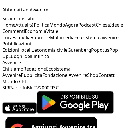
Abbonati ad Avvenire
Sezioni del sito
Home
Attualità
Politica
Mondo
Agorà
Podcast
Chiesa
Idee e
Commenti
Economia
Vita e
Cura
Famiglia
Rubriche
Multimedia
Ecosistema avvenire
Pubblicazioni
Edizioni locali
L'economia civile
Gutenberg
Popotus
Pop
Up
Luoghi dell'Infinito
Avvenire
Chi siamo
Redazione
Ecosistema
Avvenire
Pubblicità
Fondazione Avvenire
Shop
Contatti
Mondo CEI
SIR
Radio InBlu
TV2000
FISC