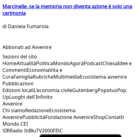
Marcinelle, se la memoria non diventa azione è solo una
cerimonia
di
Daniela Fumarola
Abbonati ad Avvenire
Sezioni del sito
Home
Attualità
Politica
Mondo
Agorà
Podcast
Chiesa
Idee e
Commenti
Economia
Vita e
Cura
Famiglia
Rubriche
Multimedia
Ecosistema avvenire
Pubblicazioni
Edizioni locali
L'economia civile
Gutenberg
Popotus
Pop
Up
Luoghi dell'Infinito
Avvenire
Chi siamo
Redazione
Ecosistema
Avvenire
Pubblicità
Fondazione Avvenire
Shop
Contatti
Mondo CEI
SIR
Radio InBlu
TV2000
FISC