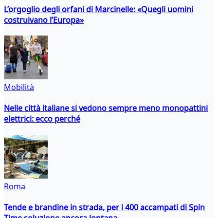
L’orgoglio degli orfani di Marcinelle: «Quegli uomini
costruivano l’Europa»
Mobilità
Nelle città italiane si vedono sempre meno monopattini
elettrici: ecco perché
Roma
Tende e brandine in strada, per i 400 accampati di Spin
Time soluzione ancora lontana