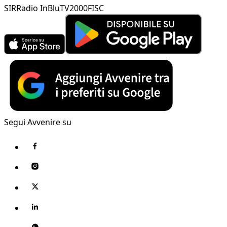
SIR
Radio InBlu
TV2000
FISC
Segui Avvenire su