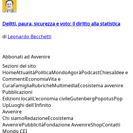
Delitti, paura, sicurezza e voto: il diritto alla statistica
di
Leonardo Becchetti
Abbonati ad Avvenire
Sezioni del sito
Home
Attualità
Politica
Mondo
Agorà
Podcast
Chiesa
Idee e
Commenti
Economia
Vita e
Cura
Famiglia
Rubriche
Multimedia
Ecosistema avvenire
Pubblicazioni
Edizioni locali
L'economia civile
Gutenberg
Popotus
Pop
Up
Luoghi dell'Infinito
Avvenire
Chi siamo
Redazione
Ecosistema
Avvenire
Pubblicità
Fondazione Avvenire
Shop
Contatti
Mondo CEI