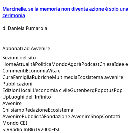
Marcinelle, se la memoria non diventa azione è solo una
cerimonia
di
Daniela Fumarola
Abbonati ad Avvenire
Sezioni del sito
Home
Attualità
Politica
Mondo
Agorà
Podcast
Chiesa
Idee e
Commenti
Economia
Vita e
Cura
Famiglia
Rubriche
Multimedia
Ecosistema avvenire
Pubblicazioni
Edizioni locali
L'economia civile
Gutenberg
Popotus
Pop
Up
Luoghi dell'Infinito
Avvenire
Chi siamo
Redazione
Ecosistema
Avvenire
Pubblicità
Fondazione Avvenire
Shop
Contatti
Mondo CEI
SIR
Radio InBlu
TV2000
FISC