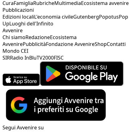
Cura
Famiglia
Rubriche
Multimedia
Ecosistema avvenire
Pubblicazioni
Edizioni locali
L'economia civile
Gutenberg
Popotus
Pop
Up
Luoghi dell'Infinito
Avvenire
Chi siamo
Redazione
Ecosistema
Avvenire
Pubblicità
Fondazione Avvenire
Shop
Contatti
Mondo CEI
SIR
Radio InBlu
TV2000
FISC
Segui Avvenire su