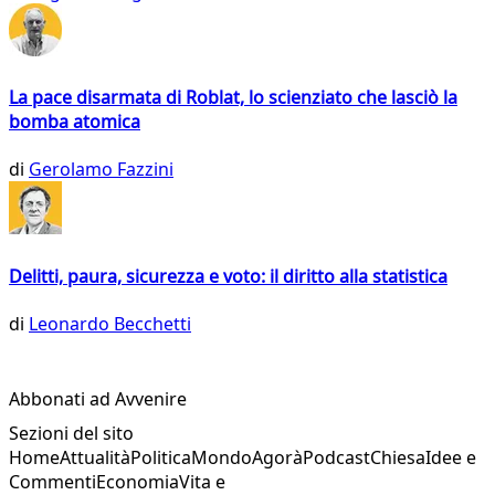
La pace disarmata di Roblat, lo scienziato che lasciò la
bomba atomica
di
Gerolamo Fazzini
Delitti, paura, sicurezza e voto: il diritto alla statistica
di
Leonardo Becchetti
Abbonati ad Avvenire
Sezioni del sito
Home
Attualità
Politica
Mondo
Agorà
Podcast
Chiesa
Idee e
Commenti
Economia
Vita e