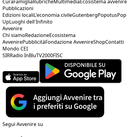
Cura
Famiglia
Rubriche
Multimedia
Ecosistema avvenire
Pubblicazioni
Edizioni locali
L'economia civile
Gutenberg
Popotus
Pop
Up
Luoghi dell'Infinito
Avvenire
Chi siamo
Redazione
Ecosistema
Avvenire
Pubblicità
Fondazione Avvenire
Shop
Contatti
Mondo CEI
SIR
Radio InBlu
TV2000
FISC
Segui Avvenire su