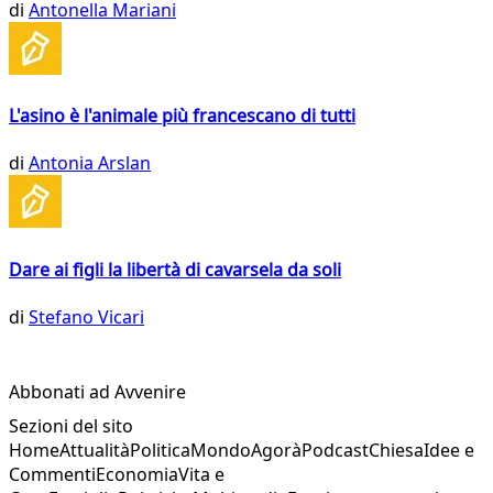
di
Antonella Mariani
L'asino è l'animale più francescano di tutti
di
Antonia Arslan
Dare ai figli la libertà di cavarsela da soli
di
Stefano Vicari
Abbonati ad Avvenire
Sezioni del sito
Home
Attualità
Politica
Mondo
Agorà
Podcast
Chiesa
Idee e
Commenti
Economia
Vita e