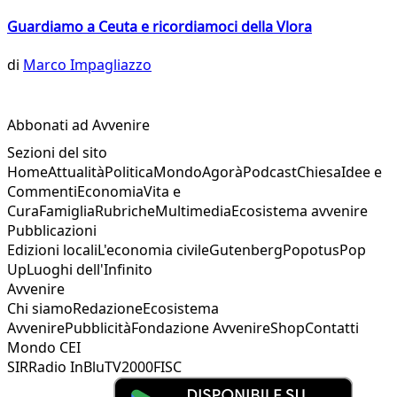
Guardiamo a Ceuta e ricordiamoci della Vlora
di
Marco Impagliazzo
Abbonati ad Avvenire
Sezioni del sito
Home
Attualità
Politica
Mondo
Agorà
Podcast
Chiesa
Idee e
Commenti
Economia
Vita e
Cura
Famiglia
Rubriche
Multimedia
Ecosistema avvenire
Pubblicazioni
Edizioni locali
L'economia civile
Gutenberg
Popotus
Pop
Up
Luoghi dell'Infinito
Avvenire
Chi siamo
Redazione
Ecosistema
Avvenire
Pubblicità
Fondazione Avvenire
Shop
Contatti
Mondo CEI
SIR
Radio InBlu
TV2000
FISC