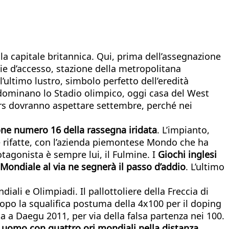
ella capitale britannica. Qui, prima dell’assegnazione
vie d’accesso, stazione della metropolitana
ultimo lustro, simbolo perfetto dell’eredità
 dominano lo Stadio olimpico, oggi casa del West
mers dovranno aspettare settembre, perché nei
one numero 16 della rassegna iridata
. L’impianto,
e rifatte, con l’azienda piemontese Mondo che ha
otagonista è sempre lui,
il Fulmine. I
Giochi inglesi
l Mondiale al via ne segnerà il passo d’addio
. L’ultimo
ali e Olimpiadi. Il pallottoliere della Freccia di
dopo la squalifica postuma della 4x100 per il doping
 a Daegu 2011, per via della falsa partenza nei 100.
o uomo con quattro ori mondiali nella distanza