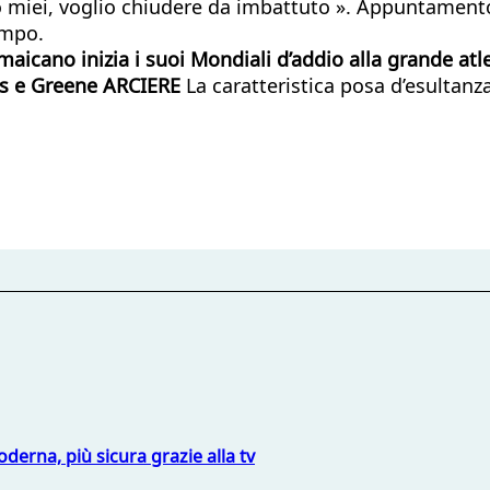
o miei, voglio chiudere da imbattuto ». Appuntamento
empo.
aicano inizia i suoi Mondiali d’addio alla grande atlet
is e Greene
ARCIERE
La caratteristica posa d’esultanza
derna, più sicura grazie alla tv