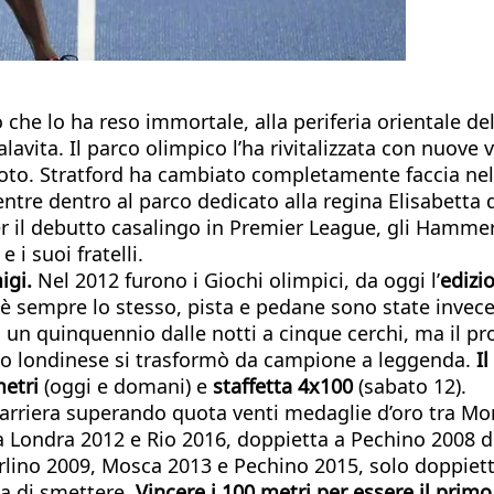
o che lo ha reso immortale, alla periferia orientale d
avita. Il parco olimpico l’ha rivitalizzata con nuove 
oto. Stratford ha cambiato completamente faccia nell’
entre dentro al parco dedicato alla regina Elisabetta
. Per il debutto casalingo in Premier League, gli Ham
e i suoi fratelli.
igi.
Nel 2012 furono i Giochi olimpici, da oggi l’
edizi
 è sempre lo stesso, pista e pedane sono state invec
un quinquennio dalle notti a cinque cerchi, ma il pr
ineo londinese si trasformò da campione a leggenda.
I
etri
(oggi e domani) e
staffetta 4x100
(sabato 12).
arriera superando quota venti medaglie d’oro tra Mondi
 a Londra 2012 e Rio 2016, doppietta a Pechino 2008 
erlino 2009, Mosca 2013 e Pechino 2015, solo doppietta
ma di smettere.
Vincere i 100 metri per essere il prim