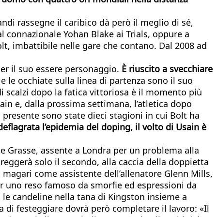
andi rassegne il caribico dà però il meglio di sé,
l connazionale Yohan Blake ai Trials, oppure a
olt, imbattibile nelle gare che contano. Dal 2008 ad
 per il suo essere personaggio.
È riuscito a svecchiare
 e le occhiate sulla linea di partenza sono il suo
di scalzi dopo la fatica vittoriosa è il momento più
Usain e, dalla prossima settimana, l’atletica dopo
 presente sono state dieci stagioni in cui Bolt ha
eflagrata l’epidemia del doping, il volto di Usain è
De Grasse, assente a Londra per un problema alla
eggerà solo il secondo, alla caccia della doppietta
 magari come assistente dell’allenatore Glenn Mills,
Per uno reso famoso da smorfie ed espressioni da
le candeline nella tana di Kingston insieme a
i festeggiare dovrà però completare il lavoro: «Il