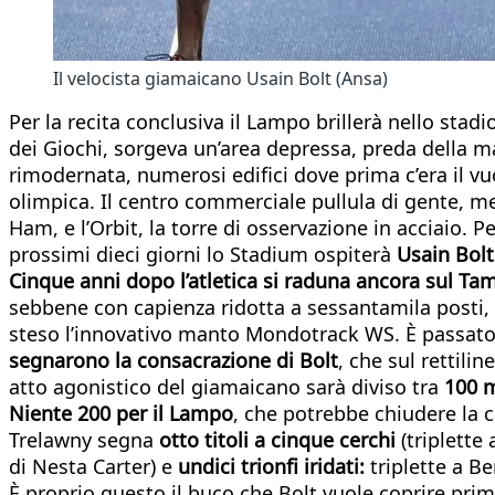
Il velocista giamaicano Usain Bolt (Ansa)
Per la recita conclusiva il Lampo brillerà nello stadi
dei Giochi, sorgeva un’area depressa, preda della mal
rimodernata, numerosi edifici dove prima c’era il vu
olimpica. Il centro commerciale pullula di gente, m
Ham, e l’Orbit, la torre di osservazione in acciaio
prossimi dieci giorni lo Stadium ospiterà
Usain Bolt
Cinque anni dopo l’atletica si raduna ancora sul Tam
sebbene con capienza ridotta a sessantamila posti,
steso l’innovativo manto Mondotrack WS. È passato 
segnarono la consacrazione di Bolt
, che sul rettil
atto agonistico del giamaicano sarà diviso tra
100 m
Niente 200 per il Lampo
, che potrebbe chiudere la c
Trelawny segna
otto titoli a cinque cerchi
(triplette
di Nesta Carter) e
undici trionfi iridati:
triplette a B
È proprio questo il buco che Bolt vuole coprire pri