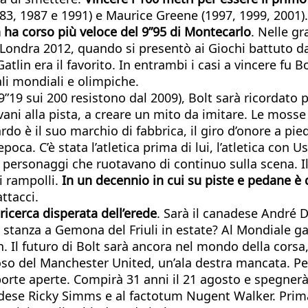
983, 1987 e 1991) e Maurice Greene (1997, 1999, 2001).
 ha corso più veloce del 9”95 di Montecarlo
. Nelle gr
 Londra 2012, quando si presentò ai Giochi battuto da
tlin era il favorito. In entrambi i casi a vincere fu B
li mondiali e olimpiche.
l 19”19 sui 200 resistono dal 2009), Bolt sarà ricordato
ovani alla pista, a creare un mito da imitare. Le mosse
do è il suo marchio di fabbrica, il giro d’onore a pie
poca. C’è stata l’atletica prima di lui, l’atletica con 
e personaggi che ruotavano di continuo sulla scena. Il
i rampolli.
In un decennio in cui su piste e pedane è d
ttacci.
ricerca disperata dell’erede
. Sarà il canadese André 
stanza a Gemona del Friuli in estate? Al Mondiale gar
 Il futuro di Bolt sarà ancora nel mondo della corsa,
ifoso del Manchester United, un’ala destra mancata. 
rte aperte. Compirà 31 anni il 21 agosto e spegnerà 
ese Ricky Simms e al factotum Nugent Walker. Prima d