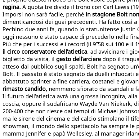
regina.
A quota tre divide il trono con Carl Lewis (1
Imporsi non sarà facile, perché
in stagione Bolt non
dimenticandosi dei guai precedenti. Ha fatto così a
Pechino due anni fa, quando lo statunitense Justin Ga
oggi nessuno è stato capace di precederlo nelle fina
Più che per i successi e i record (il 9”58 sui 100 e i
il circo conservatore dell’atletica
, ad avvicinare i gi
biglietto da visita, il
gesto dell’arciere
dopo il traguar
atteso dal pubblico sugli spalti. Bolt ha segnato un’e
Bolt. Il passato è stato segnato da duelli infuocati 
abbattuto sprinter a fine carriera, coetanei e giovan
rimasto candido,
nemmeno sfiorato da scandali e fa
Il futuro dell’atletica avrà una grossa incognita, alla
coscia, oppure il sudafricano Wayde Van Niekerk, di 
200-400 che non riesce dai tempi di Michael Johnson.
ma le sirene del cinema e del calcio stimolano il t
showman, il mondo dello spettacolo ha sempre le po
mamma Jennifer e papà Wellesley, al manager irland