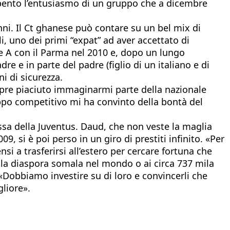
 spento l’entusiasmo di un gruppo che a dicembre
nni. Il Ct ghanese può contare su un bel mix di
i, uno dei primi “expat” ad aver accettato di
ie A con il Parma nel 2010 e, dopo un lungo
re e in parte del padre (figlio di un italiano e di
i di sicurezza.
pre piaciuto immaginarmi parte della nazionale
uppo competitivo mi ha convinto della bontà del
a della Juventus. Daud, che non veste la maglia
9, si è poi perso in un giro di prestiti infinito. «Per
si a trasferirsi all’estero per cercare fortuna che
ella diaspora somala nel mondo o ai circa 737 mila
i. «Dobbiamo investire su di loro e convincerli che
liore».