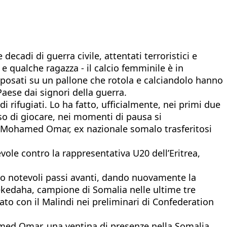
cadi di guerra civile, attentati terroristici e
 e qualche ragazza - il calcio femminile è in
posati su un pallone che rotola e calciandolo hanno
aese dai signori della guerra.
 rifugiati. Lo ha fatto, ufficialmente, nei primi due
so di giocare, nei momenti di pausa si
il Mohamed Omar, ex nazionale somalo trasferitosi
vole contro la rappresentativa U20 dell’Eritrea,
to notevoli passi avanti, dando nuovamente la
Dekedaha, campione di Somalia nelle ultime tre
to con il Malindi nei preliminari di Confederation
amed Omar, una ventina di presenze nella Somalia