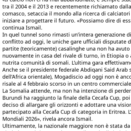
tra il 2004 e il 2013 e recentemente richiamato dalla
comasco, setaccia il mondo alla ricerca di calciator
iniziare a progettare il futuro. «Possiamo dire di es
continua Ismail.
In quel tunnel sono rimasti un’intera generazione di 
conflitto ad oggi, le uniche gare ufficiali disputate 
partite (teoricamente) casalinghe una non ha avuto 
nuovamente in casa del rivale di turno, in Etiopia 
nutrita comunità di somali. L’ultima gara effettiva
Anche se il presidente federale Abdiqani Said Arab s
dell’Africa orientale), Mogadiscio ad oggi non è anc
risale al 4 febbraio scorso in un centro commerciale 
La Somalia attende, ma non ha intenzione di perdere 
Burundi ha raggiunto la finale della Cecafa Cup, poi 
deciso di allargare gli orizzonti e adottare una vis
partecipato alla Cecafa Cup di categoria in Eritrea. L
Mondiali 2026», rivela ancora Ismail.
Ultimamente, la nazionale maggiore non è stata da m