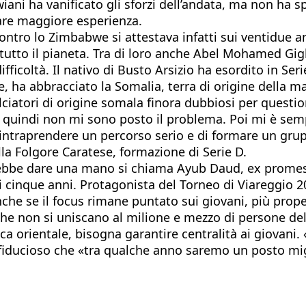
wiani ha vanificato gli sforzi dell’andata, ma non ha
are maggiore esperienza.
contro lo Zimbabwe si attestava infatti sui ventidue a
a tutto il pianeta. Tra di loro anche Abel Mohamed Gigl
icoltà. Il nativo di Busto Arsizio ha esordito in Ser
, ha abbracciato la Somalia, terra di origine della mad
ciatori di origine somala finora dubbiosi per question
 quindi non mi sono posto il problema. Poi mi è sem
i intraprendere un percorso serio e di formare un gr
la Folgore Caratese, formazione di Serie D.
ebbe dare una mano si chiama Ayub Daud, ex promess
i cinque anni. Protagonista del Torneo di Viareggio 200
che se il focus rimane puntato sui giovani, più propen
ì che non si uniscano al milione e mezzo di persone d
Africa orientale, bisogna garantire centralità ai giovan
, fiducioso che «tra qualche anno saremo un posto mig