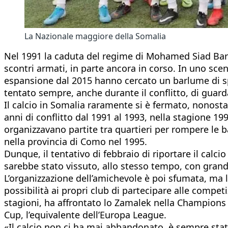
La Nazionale maggiore della Somalia
Nel 1991 la caduta del regime di Mohamed Siad Barre 
scontri armati, in parte ancora in corso. In uno scen
espansione dal 2015 hanno cercato un barlume di sp
tentato sempre, anche durante il conflitto, di guard
Il calcio in Somalia raramente si è fermato, nonostan
anni di conflitto dal 1991 al 1993, nella stagione 
organizzavano partite tra quartieri per rompere le 
nella provincia di Como nel 1995.
Dunque, il tentativo di febbraio di riportare il cal
sarebbe stato vissuto, allo stesso tempo, con grand
L’organizzazione dell’amichevole è poi sfumata, ma
possibilità ai propri club di partecipare alle compe
stagioni, ha affrontato lo Zamalek nella Champions 
Cup, l’equivalente dell’Europa League.
«Il calcio non ci ha mai abbandonato, è sempre stat