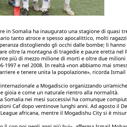
in Somalia ha inaugurato una stagione di quasi tre de
ario tanto atroce e spesso apocalittico, molti ragazzi
eranza distogliendo gli occhi dalle bombe; li hanno 
are oltre la montagna di tragedie e paure eretta nel P
te più di mezzo milione di morti e oltre due milioni di
1996-1997 e nel 2008. In realtà «non abbiamo mai smes
barriere e tenere unita la popolazione», ricorda Isma
cio internazionale a Mogadiscio organizzando un’amiche
e gioia e come un naturale rientro alla normalità.
 la Somalia nei mesi successivi ha comunque compiu
tizioni Caf dopo ventinove lunghi anni. Ad agosto il 
League africana, mentre il Mogadishu City si è misura
o lì con noi negli anni più bui», afferma Ismail Moh