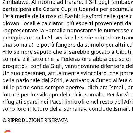
Zimbabwe. Al ritorno ad Harare, il 3-1 degli zimbab
parteciperà alla Cecafa Cup in Uganda per accumul
L’età media della rosa di Bashir Hayford nelle gare 
giovani locali e calciatori più esperti provenienti d
rappresentare la Somalia nonostante le numerose diff
peregrinare tra la Slovenia e le serie minori nostrane
una somala), e potrà fungere da stimolo per altri cal
«Ho sempre saputo che si sarebbe giocato a Gibuti,
somala e il fatto che la Federazione abbia deciso d
progetto», confida Gigli, ventinovenne difensore del
Un suo coetaneo, attualmente svincolato, che potr
della nazionale dal 2011, è arrivato a Cuneo all’età d
lui le porte sono sempre aperte», dichiara Ismail, an
lottare per lo sviluppo del calcio somalo. Per far s
rifugiati sparsi nei Paesi limitrofi e nel resto dell’
sono loro il futuro della Somalia», conclude Ismail
© RIPRODUZIONE RISERVATA