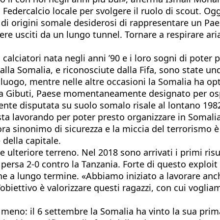
 Federcalcio locale per svolgere il ruolo di scout. Og
i di origini somale desiderosi di rappresentare un Pae
sere usciti da un lungo tunnel. Tornare a respirare ari
calciatori nata negli anni ’90 e i loro sogni di poter 
dalla Somalia, e riconosciute dalla Fifa, sono state und
luogo, mentre nelle altre occasioni la Somalia ha opt
o a Gibuti, Paese momentaneamente designato per ospit
mente disputata su suolo somalo risale al lontano 198
ta lavorando per poter presto organizzare in Somalia 
ora sinonimo di sicurezza e la miccia del terrorismo 
della capitale.
ulteriore terreno. Nel 2018 sono arrivati i primi risu
persa 2-0 contro la Tanzania. Forte di questo exploit
ione a lungo termine. «Abbiamo iniziato a lavorare an
’obiettivo è valorizzare questi ragazzi, con cui vogliam
eno: il 6 settembre la Somalia ha vinto la sua prima