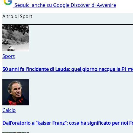
Seguici anche su Google Discover di Avvenire
Altro di Sport
Sport
50 anni fa l'incidente di Lauda: quel giorno nacque la F1 mo
Calcio
Dall'oratorio a “kaiser Franz”: cosa ha significato per noi 