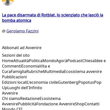
La pace disarmata di Rotblat, lo scienziato che lasciò la
bomba atomica
di
Gerolamo Fazzini
Abbonati ad Avvenire
Sezioni del sito
Home
Attualità
Politica
Mondo
Agorà
Podcast
Chiesa
Idee e
Commenti
Economia
Vita e
Cura
Famiglia
Rubriche
Multimedia
Ecosistema avvenire
Pubblicazioni
Edizioni locali
L'economia civile
Gutenberg
Popotus
Pop
Up
Luoghi dell'Infinito
Avvenire
Chi siamo
Redazione
Ecosistema
Avvenire
Pubblicità
Fondazione Avvenire
Shop
Contatti
Mondo CEI