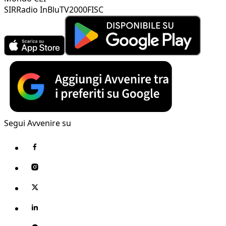
SIR
Radio InBlu
TV2000
FISC
Segui Avvenire su