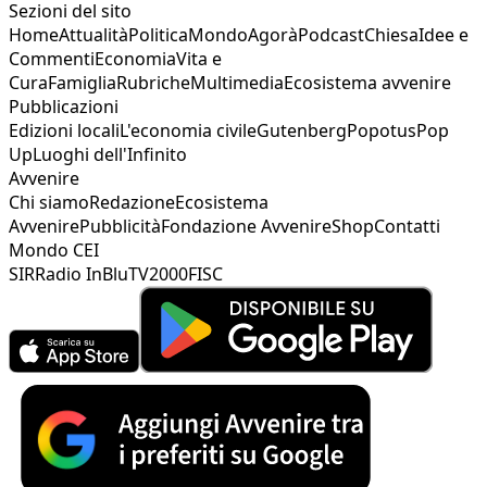
Sezioni del sito
Home
Attualità
Politica
Mondo
Agorà
Podcast
Chiesa
Idee e
Commenti
Economia
Vita e
Cura
Famiglia
Rubriche
Multimedia
Ecosistema avvenire
Pubblicazioni
Edizioni locali
L'economia civile
Gutenberg
Popotus
Pop
Up
Luoghi dell'Infinito
Avvenire
Chi siamo
Redazione
Ecosistema
Avvenire
Pubblicità
Fondazione Avvenire
Shop
Contatti
Mondo CEI
SIR
Radio InBlu
TV2000
FISC