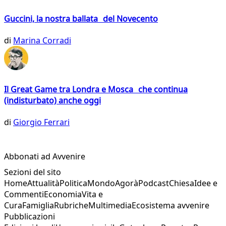
Guccini, la nostra ballata del Novecento
di
Marina Corradi
Il Great Game tra Londra e Mosca che continua
(indisturbato) anche oggi
di
Giorgio Ferrari
Abbonati ad Avvenire
Sezioni del sito
Home
Attualità
Politica
Mondo
Agorà
Podcast
Chiesa
Idee e
Commenti
Economia
Vita e
Cura
Famiglia
Rubriche
Multimedia
Ecosistema avvenire
Pubblicazioni