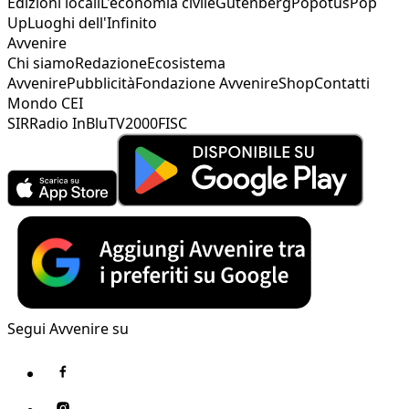
Edizioni locali
L'economia civile
Gutenberg
Popotus
Pop
Up
Luoghi dell'Infinito
Avvenire
Chi siamo
Redazione
Ecosistema
Avvenire
Pubblicità
Fondazione Avvenire
Shop
Contatti
Mondo CEI
SIR
Radio InBlu
TV2000
FISC
Segui Avvenire su