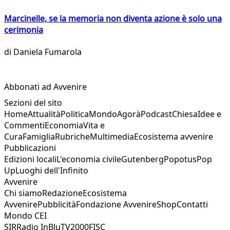
Marcinelle, se la memoria non diventa azione è solo una
cerimonia
di
Daniela Fumarola
Abbonati ad Avvenire
Sezioni del sito
Home
Attualità
Politica
Mondo
Agorà
Podcast
Chiesa
Idee e
Commenti
Economia
Vita e
Cura
Famiglia
Rubriche
Multimedia
Ecosistema avvenire
Pubblicazioni
Edizioni locali
L'economia civile
Gutenberg
Popotus
Pop
Up
Luoghi dell'Infinito
Avvenire
Chi siamo
Redazione
Ecosistema
Avvenire
Pubblicità
Fondazione Avvenire
Shop
Contatti
Mondo CEI
SIR
Radio InBlu
TV2000
FISC