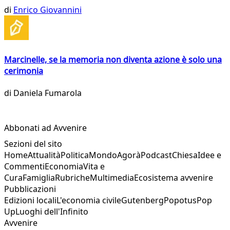
di
Enrico Giovannini
Marcinelle, se la memoria non diventa azione è solo una
cerimonia
di
Daniela Fumarola
Abbonati ad Avvenire
Sezioni del sito
Home
Attualità
Politica
Mondo
Agorà
Podcast
Chiesa
Idee e
Commenti
Economia
Vita e
Cura
Famiglia
Rubriche
Multimedia
Ecosistema avvenire
Pubblicazioni
Edizioni locali
L'economia civile
Gutenberg
Popotus
Pop
Up
Luoghi dell'Infinito
Avvenire