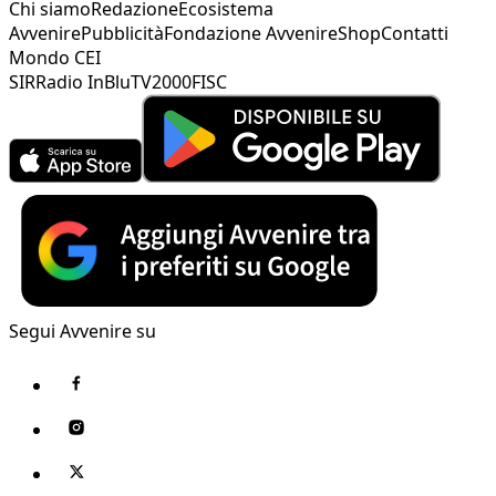
Chi siamo
Redazione
Ecosistema
Avvenire
Pubblicità
Fondazione Avvenire
Shop
Contatti
Mondo CEI
SIR
Radio InBlu
TV2000
FISC
Segui Avvenire su