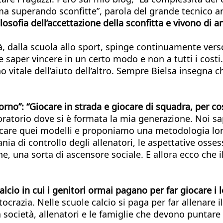
ma superando sconfitte”, parola del grande tecnico a
ilosofia dell’accettazione della sconfitta e vivono di a
età, dalla scuola allo sport, spinge continuamente ver
saper vincere in un certo modo e non a tutti i costi.
 vitale dell’aiuto dell’altro. Sempre Bielsa insegna c
itorno”: “Giocare in strada e giocare di squadra, per c
l’oratorio dove si è formata la mia generazione. Noi 
care quei modelli e proponiamo una metodologia lonta
ia di controllo degli allenatori, le aspettative ossess
, una sorta di ascensore sociale. E allora ecco che il
lcio in cui i genitori ormai pagano per far giocare i lo
ocrazia. Nelle scuole calcio si paga per far allenare
ra società, allenatori e le famiglie che devono punta