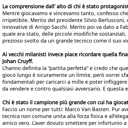
La comprensione dall’ alto di chi è stato protagonist
Mentre giocavamo e vincevamo tanto, confesso che n
irripetibile. Merito del presidente Silvio Berlusconi
innovative di Arrigo Sacchi. Merito poi va dato a 
quale era stato, delle piccole modifiche sostanziali,
prezioso svolto da un grande tecnico come il suo vic
Ai vecchi milanisti invece piace ricordare quella fi
Johan Cruyff.
L’hanno definita la “partita perfetta” e credo che qu
gioco lungo è sicuramente un limite, però vorrei sfat
fondamentali per caricarci a mille e poter infliggere
da vendere e contro qualsiasi avversario. E questa e
Chi è stato il campione più grande con cui ha gioca
Faccio un nome per tutti: Marco Van Basten. Pur av
tecnica non comune unita alla forza fisica e all’e
amico vero. L’aver dovuto smettere per infortunio a so