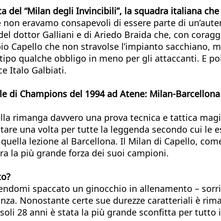
a del “Milan degli Invincibili”, la squadra italiana c
on eravamo consapevoli di essere parte di un’autenti
, del dottor Galliani e di Ariedo Braida che, con corag
Fabio Capello che non stravolse l’impianto sacchiano
 tipo qualche obbligo in meno per gli attaccanti. E poi
e Italo Galbiati.
nale di Champions del 1994 ad Atene: Milan-Barcellona
ella rimanga davvero una prova tecnica e tattica magis
are una volta per tutte la leggenda secondo cui le est
 quella lezione al Barcellona. Il Milan di Capello, co
ra la più grande forza dei suoi campioni.
to?
endomi spaccato un ginocchio in allenamento – sorri
leganza. Nonostante certe sue durezze caratteriali è
li 28 anni è stata la più grande sconfitta per tutto il