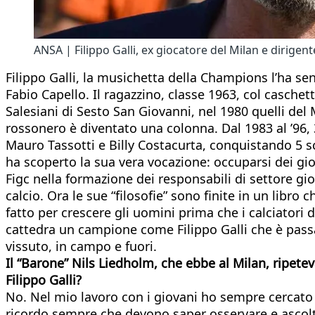
ANSA | Filippo Galli, ex giocatore del Milan e dirigen
Filippo Galli, la musichetta della Champions l’ha sen
Fabio Capello. Il ragazzino, classe 1963, col caschett
Salesiani di Sesto San Giovanni, nel 1980 quelli del
rossonero è diventato una colonna. Dal 1983 al ’96, 
Mauro Tassotti e Billy Costacurta, conquistando 5 scu
ha scoperto la sua vera vocazione: occuparsi dei giov
Figc nella formazione dei responsabili di settore gi
calcio. Ora le sue “filosofie” sono finite in un lib
fatto per crescere gli uomini prima che i calciatori 
cattedra un campione come Filippo Galli che è passato “
vissuto, in campo e fuori.
Il “Barone” Nils Liedholm, che ebbe al Milan, ripete
Filippo Galli?
No. Nel mio lavoro con i giovani ho sempre cercato di
ricordo sempre che devono saper osservare e ascoltar