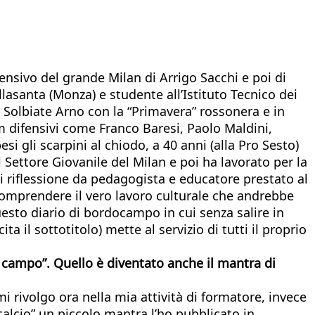
fensivo del grande Milan di Arrigo Sacchi e poi di
illasanta (Monza) e studente all’Istituto Tecnico dei
 Solbiate Arno con la “Primavera” rossonera e in
em difensivi come Franco Baresi, Paolo Maldini,
i gli scarpini al chiodo, a 40 anni (alla Pro Sesto)
 Settore Giovanile del Milan e poi ha lavorato per la
di riflessione da pedagogista e educatore prestato al
r comprendere il vero lavoro culturale che andrebbe
questo diario di bordocampo in cui senza salire in
a il sottotitolo) mette al servizio di tutti il proprio
l campo”. Quello è diventato anche il mantra di
mi rivolgo ora nella mia attività di formatore, invece
alcio” un piccolo mantra l’ho pubblicato in