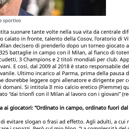
te sportivo
tita suonare tante volte nella sua vita da centrale di
o calato in fronte, talento della Cosov, l’oratorio di V
 Milan decisero di prenderlo dopo un torneo giocato a
325 battaglie in campo con il Milan, al fianco di tot
detti, 3 Champions e 2 titoli mondiali per club. Appes
ani. E così, dal 2009 al 2018 è stato responsabile del
ovanile. Ultimo incarico al Parma, prima della pausa 
ro che dovrebbe leggere ogni allenatore e dirigente pe
di domani. Si intitola Il mio calcio eretico (Piemme) 
dai trionfi con il Milan al lavoro con i giovani” (recit
va ai giocatori: “Ordinato in campo, ordinato fuori da
 evitare slogan o frasi ad effetto. Agli adulti, a cui 
e i ragazzi. Però sul mio blog, “La complessità del c