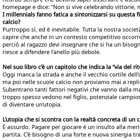
homepage e dice: “Non si vive celebrando vittorie, 
I millennials fanno fatica a sintonizzarsi su questa f
calcio?
Purtroppo sì, ed è inevitabile. Tutta la nostra soci
capire che anche in un contesto competitivo occorre 
perciò al ragazzo devi insegnare che si ha un bisogno
riesce a difendere l’anello più debole.
Nel suo libro c’è un capitolo che indica la “via del r
Oggi manca la strada e anche il vecchio cortile del
ma poi nelle scuole calcio non proviamo mai a repli
Subentrano tanti fattori negativi che vanno dalla man
troppo spesso vedono nel figlio, potenziale campione
di diventare un’utopia.
L’utopia che si scontra con la realtà concreta di un ca
È assurdo. Pagare per giocare è un insulto alla merit
partita. C’è bisogno di una forte e nuova sinergia t