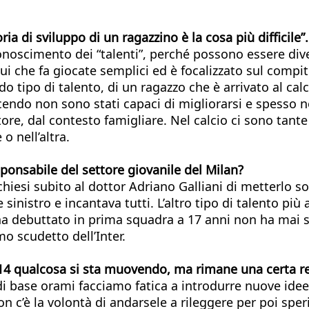
ttoria di sviluppo di un ragazzino è la cosa più difficil
conoscimento dei “talenti”, perché possono essere div
olui che fa giocate semplici ed è focalizzato sul comp
tipo di talento, di un ragazzo che è arrivato al calci
escendo non sono stati capaci di migliorarsi e spesso
ore, dal contesto famigliare. Nel calcio ci sono tante
o nell’altra.
sponsabile del settore giovanile del Milan?
chiesi subito al dottor Adriano Galliani di metterlo s
 sinistro e incantava tutti. L’altro tipo di talento p
ha debuttato in prima squadra a 17 anni non ha mai s
mo scudetto dell’Inter.
der 14 qualcosa si sta muovendo, ma rimane una certa
di base orami facciamo fatica a introdurre nuove id
 c’è la volontà di andarsele a rileggere per poi speri