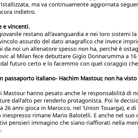
tallizzata, ma va continuamente aggiornata seguendo
cora indietro.
 e vincenti.
 giovanile restano all’avanguardia e nei loro sistemi la
 vincolo assurdo del dato anagrafico che invece imprigi
qui da noi un allenatore spesso non ha, perché è osta
vic al Milan fece debuttare Gigio Donnarumma a 16 
l futuro certo e lo facemmo con quel coraggio che i
n passaporto italiano- Hachim Mastour, non ha visto 
i Mastour hanno pesato anche le responsabilità di n
ure dall’alto per renderlo protagonista. Poi le decisi
 (a 26 anni gioca in Marocco, nel ‘Union Touarga), e d
o inespresso rimane Mario Balotelli. E anche nel suo c
tivi pensieri immagino che siano riaffiorati nella men
.