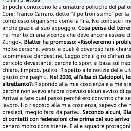
In pochi conoscono le sfumature politiche del pallone
Coni: Franco Carraro, detto “il poltronissimo” per la
complesso organismo come la Fifa. Ne conosce i mecc
anche grazie al suo appoggio.
Cosa pensa del terrem
nel merito di una vicenda che deve ancora essere ch
Zurigo».
Blatter ha promesso: «Risolveremo i proble
molte persone, verso le quali è doveroso fare chiar
scommesse clandestine. Leggo che il giro d’affari d
pericolo devastante, perché lo sport si basa sul risp
chiaro, limpido, pulito. Rispetto alle notizie delle 
giusto che paghi».
Nel 2006, all’alba di Calciopoli, 
altrettanto?
«Rispondo alla mia coscienza e a me stes
perché non avevo ancora ricevuto alcun avviso di g
Arrivai a fare quel passo perché ero convinto che se 
lavoro. Ho risposto alla mia coscienza, sapevo che
presiedi, meglio farsi da parte».
Secondo alcuni, Bla
di contatti con federazioni che prima del suo arri
denaro molto consistente. E alle squadre protagonist