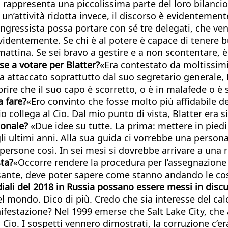
na rappresenta una piccolissima parte del loro bilanci
n’attività ridotta invece, il discorso è evidentement
ngressista possa portare con sé tre delegati, che ven
videntemente. Se chi è al potere è capace di tenere bu
i mattina. Se sei bravo a gestire e a non scontentare, è
nse a votare per Blatter?
«Era contestato da moltissimi,
 attaccato soprattutto dal suo segretario generale, 
ire che il suo capo è scorretto, o è in malafede o è 
a fare?
«Ero convinto che fosse molto più affidabile del
 collega al Cio. Dal mio punto di vista, Blatter era s
zionale?
«Due idee su tutte. La prima: mettere in pie
i ultimi anni. Alla sua guida ci vorrebbe una persona
persone così. In sei mesi si dovrebbe arrivare a una 
ta?
«Occorre rendere la procedura per l’assegnazione
te, deve poter sapere come stanno andando le cose.
iali del 2018 in Russia possano essere messi in disc
l mondo. Dico di più. Credo che sia interesse del cal
ifestazione? Nel 1999 emerse che Salt Lake City, che
 Cio. I sospetti vennero dimostrati, la corruzione c’e