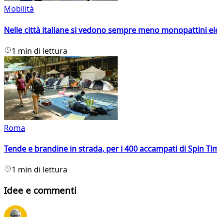
Mobilità
Nelle città italiane si vedono sempre meno monopattini ele
1 min di lettura
Roma
Tende e brandine in strada, per i 400 accampati di Spin T
1 min di lettura
Idee e commenti