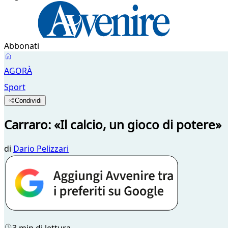
Abbonati
AGORÀ
Sport
Condividi
Carraro: «Il calcio, un gioco di potere»
di
Dario Pelizzari
3 min di lettura