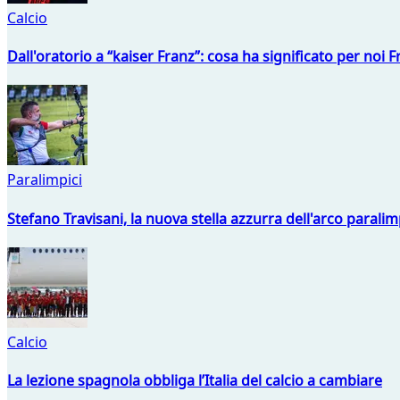
Calcio
Dall'oratorio a “kaiser Franz”: cosa ha significato per noi 
Paralimpici
Stefano Travisani, la nuova stella azzurra dell'arco parali
Calcio
La lezione spagnola obbliga l’Italia del calcio a cambiare