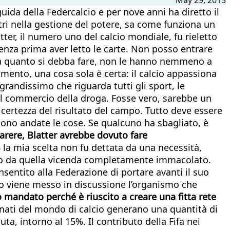
uida della Federcalcio e per nove anni ha diretto il
altri nella gestione del potere, sa come funziona un
er, il numero uno del calcio mondiale, fu rieletto
nza prima aver letto le carte. Non posso entrare
to a quanto si debba fare, non le hanno nemmeno a
mento, una cosa sola è certa: il calcio appassiona
randissimo che riguarda tutti gli sport, le
el commercio della droga. Fosse vero, sarebbe un
a certezza del risultato del campo. Tutto deve essere
e sono andate le cose. Se qualcuno ha sbagliato, è
 parere, Blatter avrebbe dovuto fare
 la mia scelta non fu dettata da una necessità,
cito da quella vicenda completamente immacolato.
nsentito alla Federazione di portare avanti il suo
do viene messo in discussione l’organismo che
o mandato perché è riuscito a creare una fitta rete
nati del mondo di calcio generano una quantità di
a, intorno al 15%. Il contributo della Fifa nei