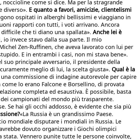
o, noccioline come si dice. Ma per la stragrande
e diverso».
E quanto a favori, amicizie, clientelismi
gono ospitati in alberghi bellissimi e viaggiano in
oni rapporti con tutti, i voti arrivano. Ancora
 difficile che ti diano una spallata».
Anche lei è
 io invece stavo dalla sua parte. Il mio
Michel Zen-Ruffinen, che aveva lavorato con lui per
stupido. E in entrambi i casi, non mi stava bene».
 suo principale avversario, il presidente della
icuramente meglio di lui, la scelta giusta».
Qual è la
di una commissione di indagine autorevole per capire
 come lo erano Falcone e Borsellino, di provata
relazione completa ed esaustiva. È possibile, basta
 dei campionati del mondo più trasparente.
 Se hai gli occhi addosso, è evidente che sia più
ussione?
«La Russia è un grandissimo Paese.
cio mondiale disputare i mondiali in Russia. Le
 avrebbe dovuto organizzare i Giochi olimpici
ra stata. Vennero punite tutte le persone coinvolte,