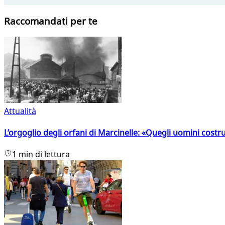
Raccomandati per te
Attualità
L’orgoglio degli orfani di Marcinelle: «Quegli uomini costr
1 min di lettura