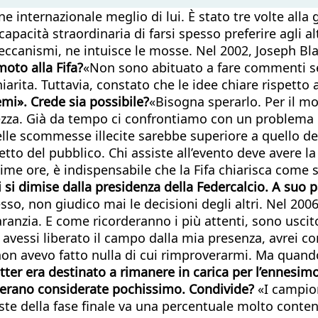
 internazionale meglio di lui. È stato tre volte alla g
 capacità straordinaria di farsi spesso preferire agli 
anismi, ne intuisce le mosse. Nel 2002, Joseph Blatt
oto alla Fifa?
«Non sono abituato a fare commenti se
iarita. Tuttavia, constato che le idee chiare rispet
mi». Crede sia possibile?
«Bisogna sperarlo. Per il mo
ezza. Già da tempo ci confrontiamo con un problema g
elle scommesse illecite sarebbe superiore a quello d
etto del pubblico. Chi assiste all’evento deve avere l
ultime ore, è indispensabile che la Fifa chiarisca com
lei si dimise dalla presidenza della Federcalcio. A suo
so, non giudico mai le decisioni degli altri. Nel 2006
aranzia. E come ricorderanno i più attenti, sono us
avessi liberato il campo dalla mia presenza, avrei co
 non avevo fatto nulla di cui rimproverarmi. Ma quan
tter era destinato a rimanere in carica per l’ennesim
vo erano considerate pochissimo. Condivide?
«I campio
e della fase finale va una percentuale molto contenut