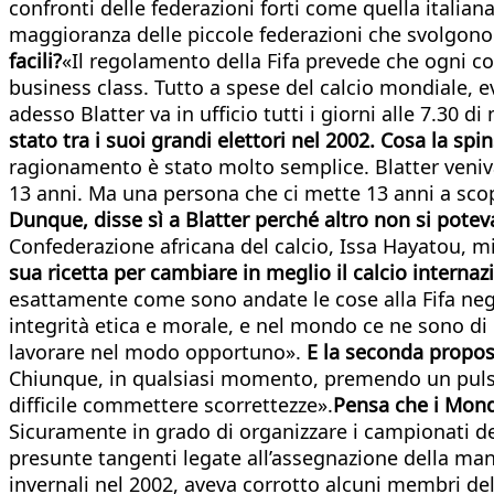
confronti delle federazioni forti come quella italia
maggioranza delle piccole federazioni che svolgono u
facili?
«Il regolamento della Fifa prevede che ogni co
business class. Tutto a spese del calcio mondiale, e
adesso Blatter va in ufficio tutti i giorni alle 7.30 d
stato tra i suoi grandi elettori nel 2002. Cosa la spi
ragionamento è stato molto semplice. Blatter veniva
13 anni. Ma una persona che ci mette 13 anni a scopr
Dunque, disse sì a Blatter perché altro non si potev
Confederazione africana del calcio, Issa Hayatou, mio
sua ricetta per cambiare in meglio il calcio interna
esattamente come sono andate le cose alla Fifa negl
integrità etica e morale, e nel mondo ce ne sono di 
lavorare nel modo opportuno».
E la seconda propos
Chiunque, in qualsiasi momento, premendo un pulsan
difficile commettere scorrettezze».
Pensa che i Mond
Sicuramente in grado di organizzare i campionati de
presunte tangenti legate all’assegnazione della man
invernali nel 2002, aveva corrotto alcuni membri del