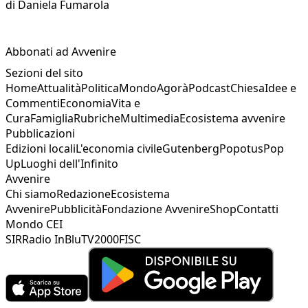
di
Daniela Fumarola
Abbonati ad Avvenire
Sezioni del sito
Home
Attualità
Politica
Mondo
Agorà
Podcast
Chiesa
Idee e
Commenti
Economia
Vita e
Cura
Famiglia
Rubriche
Multimedia
Ecosistema avvenire
Pubblicazioni
Edizioni locali
L'economia civile
Gutenberg
Popotus
Pop
Up
Luoghi dell'Infinito
Avvenire
Chi siamo
Redazione
Ecosistema
Avvenire
Pubblicità
Fondazione Avvenire
Shop
Contatti
Mondo CEI
SIR
Radio InBlu
TV2000
FISC