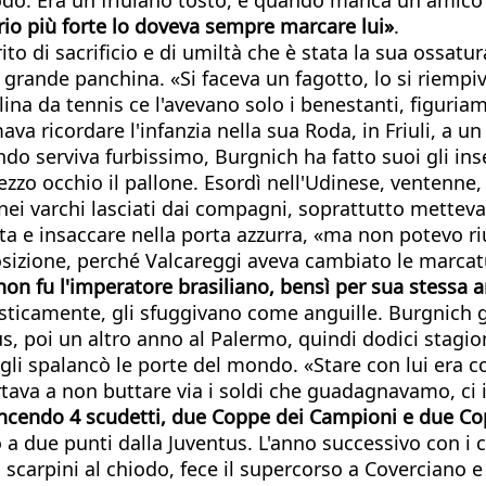
rio più forte lo doveva sempre marcare lui»
.
rito di sacrificio e di umiltà che è stata la sua ossa
ande panchina. «Si faceva un fagotto, lo si riempiva 
llina da tennis ce l'avevano solo i benestanti, figuria
ava ricordare l'infanzia nella sua Roda, in Friuli, a un
uando serviva furbissimo, Burgnich ha fatto suoi gli 
zzo occhio il pallone. Esordì nell'Udinese, ventenne,
e nei varchi lasciati dai compagni, soprattutto mette
ta e insaccare nella porta azzurra, «ma non potevo rius
sizione, perché Valcareggi aveva cambiato le marcatu
à non fu l'imperatore brasiliano, bensì per sua stessa
isticamente, gli sfuggivano come anguille. Burgnich g
 poi un altro anno al Palermo, quindi dodici stagioni
 gli spalancò le porte del mondo. «Stare con lui era
rtava a non buttare via i soldi che guadagnavamo, ci 
, vincendo 4 scudetti, due Coppe dei Campioni e due Co
o a due punti dalla Juventus. L'anno successivo con i 
scarpini al chiodo, fece il supercorso a Coverciano e s