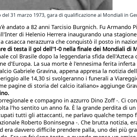
 del 31 marzo 1973, gara di qualificazione ai Mondiali in G
'è andato a 82 anni Tarcisio Burgnich. Fu Armando Pic
'Inter di Helenio Herrera inaugurando una stagione d
la casacca nerazzurra che conquistò il posto in nazio
e di testa il gol dell'1-0 nella finale dei Mondiali di 
nale col Brasile dopo la leggendaria sfida dell'Azteca
e d'Europa. La sua morte è l'ennesima ferita inferta al
alcio Gabriele Gravina, appena appresa la notizia del
iggio alle 14,30 si svolgeranno i funerali a Viaregg
ime pagine di storia del calcio italiano» aggiunge Gra
ino.
corregionale e compagno in azzurro Dino Zoff -. Ci c
a volta l'ho sentito un anno fa. È la grande perdita di
pati tutti gli attaccanti, ne parlavo qualche tempo
e Nazionale Roberto Boninsegna -. Che brutta notizia,
ed era davvero difficile prendere palla, uno dei più 
 modo. Era un friulano tosto, e quando manca un amic