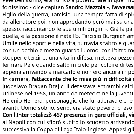
fortissimo - dice capitan
Sandro Mazzola -, l'avversa
Figlio della guerra, Tarcisio. Una tempra fatta di spi
da allenatore poi, non approdando però mai su una gr
spesso, raccontando le sue umili origini -. Già la pa
quella, e la passione è nata lì». Tarcisio Burgnich am
Umile nello sport e nella vita, tuttavia scaltro e q
con un occhio e mezzo guarda l'uomo, con l'altro me
stopper e terzino, una vita in difesa, metteva pezz
fermare Pelè quando saltò in cielo per colpire di tes
appena arrivando a marcarlo e non ero ancora in po
In carriera,
l'attaccante che lo mise più in difficolt
jugoslavo Dragan Dzajic, li detestava entrambi calc
Udinese nel 1958, un anno da meteora nella Juventus,
Helenio Herrera, personaggio che lui adorava e che
avanti. Uomo sobrio, serio, era stato povero, ci eso
Con l'Inter totalizzò 467 presenze in gare ufficiali
al Napoli con cui sfiorò subito lo scudetto arrivand
successiva la Coppa di Lega Italo-Inglese. Appesi gli 