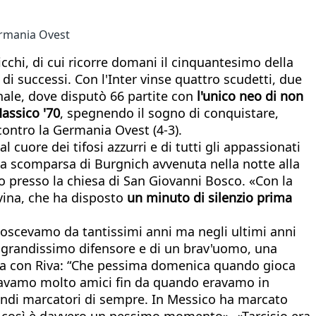
ermania Ovest
chi, di cui ricorre domani il cinquantesimo della
i successi. Con l'Inter vinse quattro scudetti, due
nale, dove disputò 66 partite con
l'unico neo di non
Massico '70
, spegnendo il sogno di conquistare,
 contro la Germania Ovest (4-3).
 cuore dei tifosi azzurri e di tutti gli appassionati
la scomparsa di Burgnich avvenuta nella notte alla
io presso la chiesa di San Giovanni Bosco. «Con la
vina, che ha disposto
un minuto di silenzio prima
onoscevamo da tantissimi anni ma negli ultimi anni
 un grandissimo difensore e di un brav'uomo, una
 fa con Riva: “Che pessima domenica quando gioca
 eravamo molto amici fin da quando eravamo in
grandi marcatori di sempre. In Messico ha marcato
o così è davvero un pessimo momento». «Tarcisio era