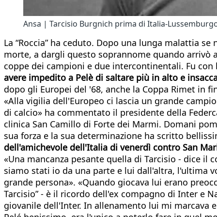
Ansa | Tarcisio Burgnich prima di Italia-Lussemburgo
La “Roccia” ha ceduto. Dopo una lunga malattia se n
morte, a dargli questo soprannome quando arrivò all
coppe dei campioni e due intercontinentali. Fu con 
avere impedito a Pelè di saltare più in alto e insaccar
dopo gli Europei del '68, anche la Coppa Rimet in fi
«Alla vigilia dell'Europeo ci lascia un grande campion
di calcio» ha commentato il presidente della Federc
clinica San Camillo di Forte dei Marmi. Domani pomer
sua forza e la sua determinazione ha scritto belliss
dell'amichevole dell'Italia di venerdì contro San Mar
«Una mancanza pesante quella di Tarcisio - dice il 
siamo stati io da una parte e lui dall'altra, l'ultim
grande persona». «Quando giocava lui erano preoccu
Tarcisio” - è il ricordo dell'ex compagno di Inter 
giovanile dell'Inter. In allenamento lui mi marcava 
Pelé benissimo, era l'unico a poterlo fare in quel