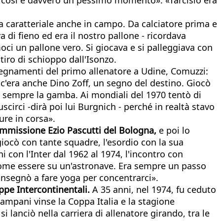
tura caratteriale anche in campo. Da calciatore prima e
di fieno ed era il nostro pallone - ricordava
moci un pallone vero. Si giocava e si palleggiava con
 tiro di schioppo dall'Isonzo.
insegnamenti del primo allenatore a Udine, Comuzzi:
 c'era anche Dino Zoff, un segno del destino. Giocò
va sempre la gamba. Ai mondiali del 1970 tentò di
circi -dirà poi lui Burgnich - perché in realtà stavo
re in corsa».
 ammissione Ezio Pascutti del Bologna,
e poi lo
iocò con tante squadre, l'esordio con la sua
 con l'Inter dal 1962 al 1974, l'incontro con
 come essere su un'astronave. Era sempre un passo
insegnò a fare yoga per concentrarci».
ppe Intercontinentali.
A 35 anni, nel 1974, fu ceduto
campani vinse la Coppa Italia e la stagione
i lanciò nella carriera di allenatore girando, tra le