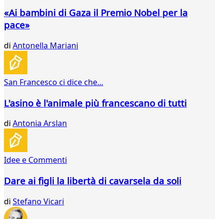
75
«Ai bambini di Gaza il Premio Nobel per la
76
pace»
77
78
di
Antonella Mariani
79
80
81
82
San Francesco ci dice che...
83
84
L'asino è l'animale più francescano di tutti
85
86
di
Antonia Arslan
87
88
89
Idee e Commenti
90
91
Dare ai figli la libertà di cavarsela da soli
92
93
di
Stefano Vicari
94
95