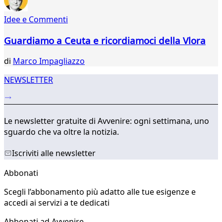
96
Idee e Commenti
97
98
Guardiamo a Ceuta e ricordiamoci della Vlora
99
...
di
Marco Impagliazzo
200
201
NEWSLETTER
Le newsletter gratuite di Avvenire: ogni settimana, uno
sguardo che va oltre la notizia.
Iscriviti alle newsletter
Abbonati
Scegli l’abbonamento più adatto alle tue esigenze e
accedi ai servizi a te dedicati
Abbonati ad Avvenire