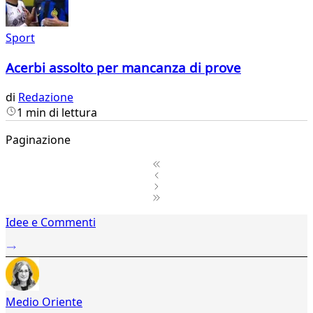
Sport
Acerbi assolto per mancanza di prove
di
Redazione
1 min di lettura
Paginazione
1
Idee e Commenti
2
...
71
72
73
Medio Oriente
74