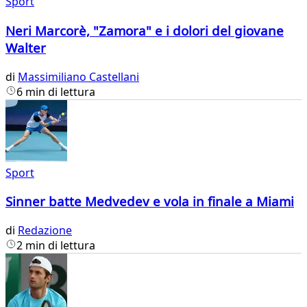
Sport
Neri Marcorè, "Zamora" e i dolori del giovane
Walter
di
Massimiliano Castellani
6 min di lettura
Sport
Sinner batte Medvedev e vola in finale a Miami
di
Redazione
2 min di lettura