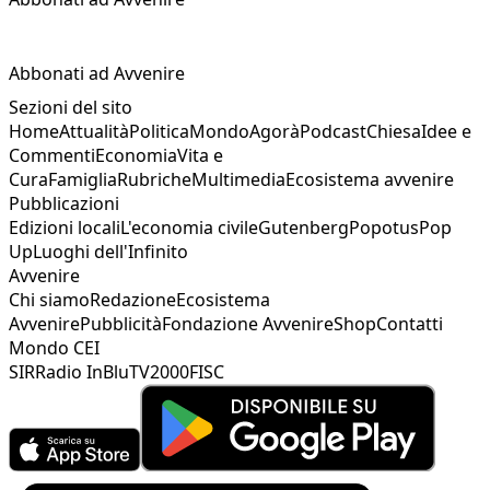
Abbonati ad Avvenire
Sezioni del sito
Home
Attualità
Politica
Mondo
Agorà
Podcast
Chiesa
Idee e
Commenti
Economia
Vita e
Cura
Famiglia
Rubriche
Multimedia
Ecosistema avvenire
Pubblicazioni
Edizioni locali
L'economia civile
Gutenberg
Popotus
Pop
Up
Luoghi dell'Infinito
Avvenire
Chi siamo
Redazione
Ecosistema
Avvenire
Pubblicità
Fondazione Avvenire
Shop
Contatti
Mondo CEI
SIR
Radio InBlu
TV2000
FISC