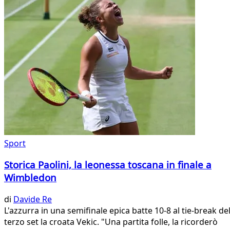
Sport
Storica Paolini, la leonessa toscana in finale a
Wimbledon
di
Davide Re
L'azzurra in una semifinale epica batte 10-8 al tie-break de
terzo set la croata Vekic. "Una partita folle, la ricorderò