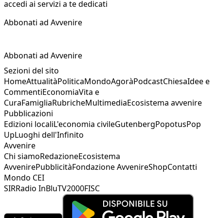
accedi ai servizi a te dedicati
Abbonati ad Avvenire
Abbonati ad Avvenire
Sezioni del sito
Home
Attualità
Politica
Mondo
Agorà
Podcast
Chiesa
Idee e
Commenti
Economia
Vita e
Cura
Famiglia
Rubriche
Multimedia
Ecosistema avvenire
Pubblicazioni
Edizioni locali
L'economia civile
Gutenberg
Popotus
Pop
Up
Luoghi dell'Infinito
Avvenire
Chi siamo
Redazione
Ecosistema
Avvenire
Pubblicità
Fondazione Avvenire
Shop
Contatti
Mondo CEI
SIR
Radio InBlu
TV2000
FISC