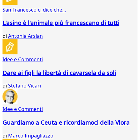
68
San Francesco ci dice che...
69
70
L'asino è l'animale più francescano di tutti
71
72
di
Antonia Arslan
73
74
75
76
Idee e Commenti
77
78
Dare ai figli la libertà di cavarsela da soli
79
80
di
Stefano Vicari
81
82
83
Idee e Commenti
84
85
Guardiamo a Ceuta e ricordiamoci della Vlora
86
87
di
Marco Impagliazzo