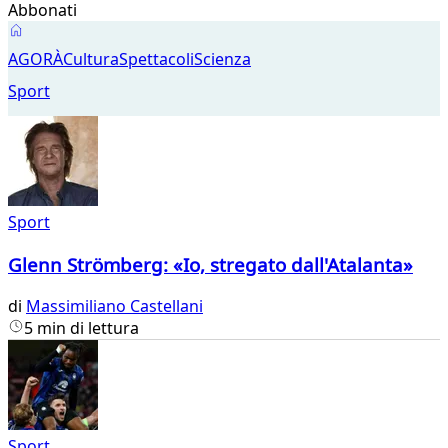
Abbonati
Sport
AGORÀ
Cultura
Spettacoli
Scienza
Sport
Sport
Glenn Strömberg: «Io, stregato dall'Atalanta»
di
Massimiliano Castellani
5 min di lettura
Sport