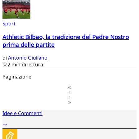
Sport
Athletic Bilbao, la tradizione del Padre Nostro
prima delle partite
di
Antonio Giuliano
2 min di lettura
Paginazione
1
Idee e Commenti
2
...
66
67