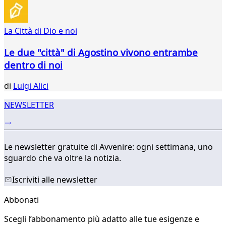
88
89
90
La Città di Dio e noi
91
92
Le due "città" di Agostino vivono entrambe
93
dentro di noi
94
...
di
Luigi Alici
200
201
NEWSLETTER
Le newsletter gratuite di Avvenire: ogni settimana, uno
sguardo che va oltre la notizia.
Iscriviti alle newsletter
Abbonati
Scegli l’abbonamento più adatto alle tue esigenze e