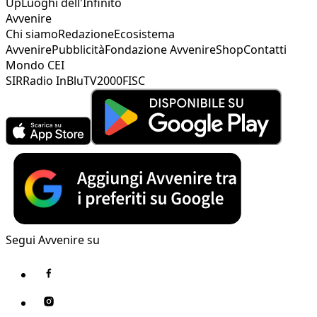
Up
Luoghi dell'Infinito
Avvenire
Chi siamo
Redazione
Ecosistema
Avvenire
Pubblicità
Fondazione Avvenire
Shop
Contatti
Mondo CEI
SIR
Radio InBlu
TV2000
FISC
Segui Avvenire su