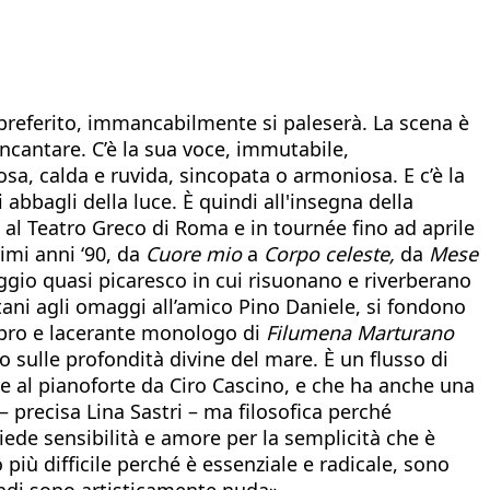
re preferito, immancabilmente si paleserà. La scena è
incantare. C’è la sua voce, immutabile,
osa, calda e ruvida, sincopata o armoniosa. E c’è la
 abbagli della luce. È quindi all'insegna della
 al Teatro Greco di Roma e in tournée fino ad aprile
imi anni ‘90, da
Cuore mio
a
Corpo celeste,
da
Mese
aggio quasi picaresco in cui risuonano e riverberano
poletani agli omaggi all’amico Pino Daniele, si fondono
aspro e lacerante monologo di
Filumena Marturano
 sulle profondità divine del mare. È un flusso di
te al pianoforte da Ciro Cascino, e che ha anche una
– precisa Lina Sastri – ma filosofica perché
ede sensibilità e amore per la semplicità che è
 più difficile perché è essenziale e radicale, sono
ndi sono artisticamente nuda».