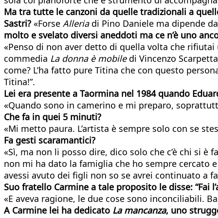
Ma tra tutte le canzoni da quelle tradizionali a que
Sastri?
«Forse
Alleria
di Pino Daniele ma dipende dal
molto e svelato diversi aneddoti ma ce n’è uno anc
«Penso di non aver detto di quella volta che rifiuta
commedia
La donna è mobile
di Vincenzo Scarpetta,
come? L’ha fatto pure Titina che con questo personag
Titina!”.
Lei era presente a Taormina nel 1984 quando Eduardo 
«Quando sono in camerino e mi preparo, soprattutto 
Che fa in quei 5 minuti?
«Mi metto paura. L’artista è sempre solo con se stess
Fa gesti scaramantici?
«Sì, ma non li posso dire, dico solo che c’è chi si è
non mi ha dato la famiglia che ho sempre cercato e d
avessi avuto dei figli non so se avrei continuato a far
Suo fratello Carmine a tale proposito le disse: “Fai l’
«E aveva ragione, le due cose sono inconciliabili. Ba
A Carmine lei ha dedicato
La mancanza
, uno strugg