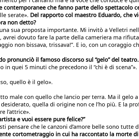
lle contemporanee che fanno parte dello spettacolo ce
le serate».
Del rapporto col maestro Eduardo, che v
ora non detto?
i una sua proposta importante. Mi invitò a Velletri n
 avrei dovuto fare la parte della cameriera ma rifiut
gio non bissava, trissava!”. E io, con un coraggio che
pronunciò il famoso discorso sul “gelo” del teatro. P
in quei 5 minuti che precedono il “chi è di scena”».
o, quello è il gelo».
 fatto male con quello che lancio per terra. Ma il gel
esiderato, quella di origine non ce l’ho più. E la pro
e l’attrice».
artista e vuoi essere pure felice?”
sti pensare che le canzoni d’amore belle sono tutte dol
ente cortometraggio in cui ha raccontato la morte di 