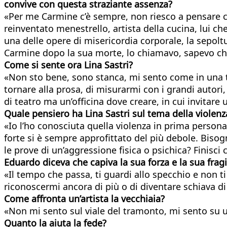
convive con questa straziante assenza?
«Per me Carmine c’è sempre, non riesco a pensare che
reinventato menestrello, artista della cucina, lui 
una delle opere di misericordia corporale, la sepol
Carmine dopo la sua morte, lo chiamavo, sapevo che
Come si sente ora Lina Sastri?
«Non sto bene, sono stanca, mi sento come in una te
tornare alla prosa, di misurarmi con i grandi autori
di teatro ma un’officina dove creare, in cui invitare 
Quale pensiero ha Lina Sastri sul tema della violen
«Io l’ho conosciuta quella violenza in prima person
forte si è sempre approfittato del più debole. Bi
le prove di un’aggressione fisica o psichica? Finisci c
Eduardo diceva che capiva la sua forza e la sua fragili
«Il tempo che passa, ti guardi allo specchio e non t
riconoscermi ancora di più o di diventare schiava di
Come affronta un’artista la vecchiaia?
«Non mi sento sul viale del tramonto, mi sento su u
Quanto la aiuta la fede?