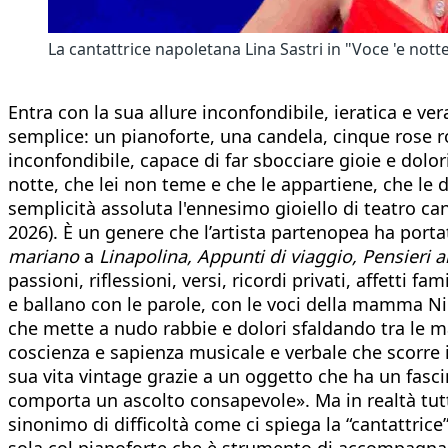
La cantattrice napoletana Lina Sastri in "Voce 'e nott
Entra con la sua allure inconfondibile, ieratica e ve
semplice: un pianoforte, una candela, cinque rose ro
inconfondibile, capace di far sbocciare gioie e dolor
notte, che lei non teme e che le appartiene, che le do
semplicità assoluta l'ennesimo gioiello di teatro ca
2026). È un genere che l’artista partenopea ha porta
mariano
a
Linapolina, Appunti di viaggio, Pensieri a
passioni, riflessioni, versi, ricordi privati, affetti f
e ballano con le parole, con le voci della mamma N
che mette a nudo rabbie e dolori sfaldando tra le ma
coscienza e sapienza musicale e verbale che scorre 
sua vita vintage grazie a un oggetto che ha un fasci
comporta un ascolto consapevole». Ma in realtà tutt
sinonimo di difficoltà come ci spiega la “cantattrice
sola col pianoforte che è strumento di accompagna