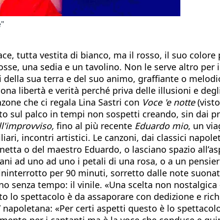
e"
race, tutta vestita di bianco, ma il rosso, il suo colo
sse, una sedia e un tavolino. Non le serve altro per 
i della sua terra e del suo animo, graffiante o melodi
na libertà e verità perché priva delle illusioni e degli
nzone che ci regala Lina Sastri con
Voce 'e notte
(visto
to sul palco in tempi non sospetti creando, sin dai pr
ll'improvviso,
fino al più recente
Eduardo mio
, un vi
amiliari, incontri artistici. Le canzoni, dai classici na
inetta o del maestro Eduardo, o lasciano spazio all’
ni ad uno ad uno i petali di una rosa, o a un pensiero
ininterrotto per 90 minuti, sorretto dalle note suona
no senza tempo: il vinile. «Una scelta non nostalgica 
o lo spettacolo è da assaporare con dedizione e richi
” napoletana: «Per certi aspetti questo è lo spettacolo
mento per i cantanti ma è la voce che conduce e qui