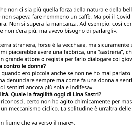
 non ci sia più quella forza della natura e della bell
che non sapeva fare nemmeno un caffè. Ma poi il Covi
tura. Non si supera la mancanza. Ad esempio, così co
 non c’era più, ma avevo bisogno di parlargli».
rra straniera, forse è la vecchiaia, ma sicuramente 
, mi piacerebbe avere una fabbrica, una “sastreria”, c
un grande attore o regista per farlo dialogare coi giov
za contro le donne?
a quando ero piccola anche se non ne ho mai parlato 
sogna denunciare sempre ma come fa una donna a sent
ol sentirti ancora più sola e indifesa».
tà. Quale la fragilità oggi di Lina Sastri?
i riconosci, certo non ho agito chimicamente per masc
 un meccanismo ciclico. La solitudine è un’altra dell
n fiume che va verso il mare».