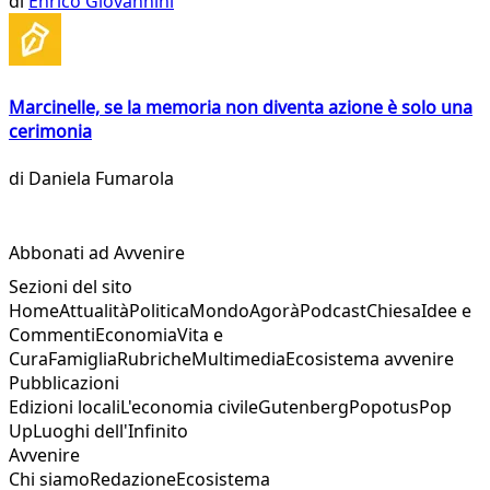
di
Enrico Giovannini
Marcinelle, se la memoria non diventa azione è solo una
cerimonia
di
Daniela Fumarola
Abbonati ad Avvenire
Sezioni del sito
Home
Attualità
Politica
Mondo
Agorà
Podcast
Chiesa
Idee e
Commenti
Economia
Vita e
Cura
Famiglia
Rubriche
Multimedia
Ecosistema avvenire
Pubblicazioni
Edizioni locali
L'economia civile
Gutenberg
Popotus
Pop
Up
Luoghi dell'Infinito
Avvenire
Chi siamo
Redazione
Ecosistema