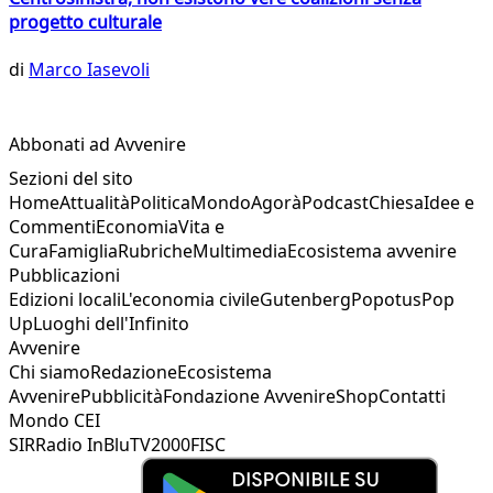
progetto culturale
di
Marco Iasevoli
Abbonati ad Avvenire
Sezioni del sito
Home
Attualità
Politica
Mondo
Agorà
Podcast
Chiesa
Idee e
Commenti
Economia
Vita e
Cura
Famiglia
Rubriche
Multimedia
Ecosistema avvenire
Pubblicazioni
Edizioni locali
L'economia civile
Gutenberg
Popotus
Pop
Up
Luoghi dell'Infinito
Avvenire
Chi siamo
Redazione
Ecosistema
Avvenire
Pubblicità
Fondazione Avvenire
Shop
Contatti
Mondo CEI
SIR
Radio InBlu
TV2000
FISC