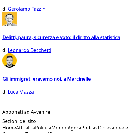
di
Gerolamo Fazzini
Delitti, paura, sicurezza e voto: il diritto alla statistica
di
Leonardo Becchetti
Gli immigrati eravamo noi, a Marcinelle
di
Luca Mazza
Abbonati ad Avvenire
Sezioni del sito
Home
Attualità
Politica
Mondo
Agorà
Podcast
Chiesa
Idee e