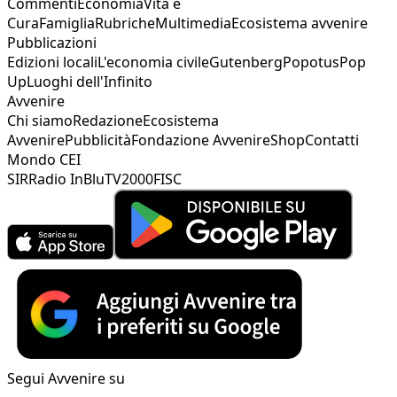
Commenti
Economia
Vita e
Cura
Famiglia
Rubriche
Multimedia
Ecosistema avvenire
Pubblicazioni
Edizioni locali
L'economia civile
Gutenberg
Popotus
Pop
Up
Luoghi dell'Infinito
Avvenire
Chi siamo
Redazione
Ecosistema
Avvenire
Pubblicità
Fondazione Avvenire
Shop
Contatti
Mondo CEI
SIR
Radio InBlu
TV2000
FISC
Segui Avvenire su