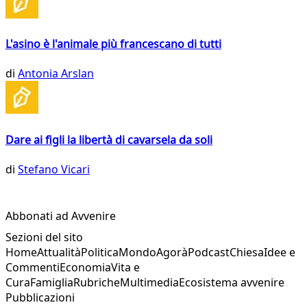
L'asino è l'animale più francescano di tutti
di
Antonia Arslan
Dare ai figli la libertà di cavarsela da soli
di
Stefano Vicari
Abbonati ad Avvenire
Sezioni del sito
Home
Attualità
Politica
Mondo
Agorà
Podcast
Chiesa
Idee e
Commenti
Economia
Vita e
Cura
Famiglia
Rubriche
Multimedia
Ecosistema avvenire
Pubblicazioni