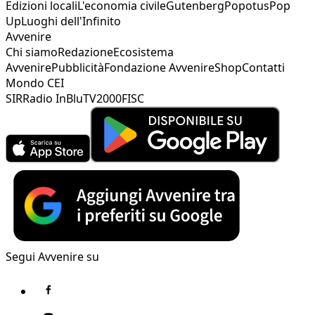
Edizioni locali
L'economia civile
Gutenberg
Popotus
Pop
Up
Luoghi dell'Infinito
Avvenire
Chi siamo
Redazione
Ecosistema
Avvenire
Pubblicità
Fondazione Avvenire
Shop
Contatti
Mondo CEI
SIR
Radio InBlu
TV2000
FISC
Segui Avvenire su