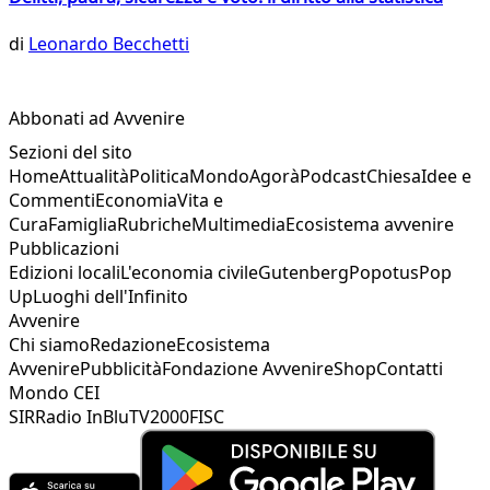
di
Leonardo Becchetti
Abbonati ad Avvenire
Sezioni del sito
Home
Attualità
Politica
Mondo
Agorà
Podcast
Chiesa
Idee e
Commenti
Economia
Vita e
Cura
Famiglia
Rubriche
Multimedia
Ecosistema avvenire
Pubblicazioni
Edizioni locali
L'economia civile
Gutenberg
Popotus
Pop
Up
Luoghi dell'Infinito
Avvenire
Chi siamo
Redazione
Ecosistema
Avvenire
Pubblicità
Fondazione Avvenire
Shop
Contatti
Mondo CEI
SIR
Radio InBlu
TV2000
FISC