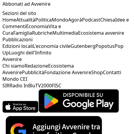
Abbonati ad Avvenire
Sezioni del sito
Home
Attualità
Politica
Mondo
Agorà
Podcast
Chiesa
Idee e
Commenti
Economia
Vita e
Cura
Famiglia
Rubriche
Multimedia
Ecosistema avvenire
Pubblicazioni
Edizioni locali
L'economia civile
Gutenberg
Popotus
Pop
Up
Luoghi dell'Infinito
Avvenire
Chi siamo
Redazione
Ecosistema
Avvenire
Pubblicità
Fondazione Avvenire
Shop
Contatti
Mondo CEI
SIR
Radio InBlu
TV2000
FISC