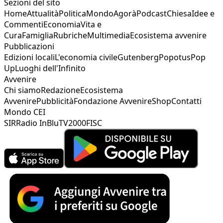
Sezioni del sito
Home
Attualità
Politica
Mondo
Agorà
Podcast
Chiesa
Idee e
Commenti
Economia
Vita e
Cura
Famiglia
Rubriche
Multimedia
Ecosistema avvenire
Pubblicazioni
Edizioni locali
L'economia civile
Gutenberg
Popotus
Pop
Up
Luoghi dell'Infinito
Avvenire
Chi siamo
Redazione
Ecosistema
Avvenire
Pubblicità
Fondazione Avvenire
Shop
Contatti
Mondo CEI
SIR
Radio InBlu
TV2000
FISC