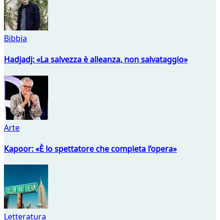
Bibbia
Hadjadj: «La salvezza è alleanza, non salvataggio»
Arte
Kapoor: «È lo spettatore che completa l’opera»
Letteratura