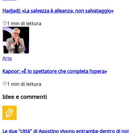
Hadjadj: «La salvezza è alleanza, non salvataggio»
1 min di lettura
Arte
Kapoor: «È lo spettatore che completa l’opera»
1 min di lettura
Idee e commenti
Le due "città" di Agostino vivono entrambe dentro di noi