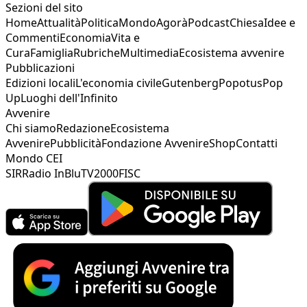
Sezioni del sito
Home
Attualità
Politica
Mondo
Agorà
Podcast
Chiesa
Idee e
Commenti
Economia
Vita e
Cura
Famiglia
Rubriche
Multimedia
Ecosistema avvenire
Pubblicazioni
Edizioni locali
L'economia civile
Gutenberg
Popotus
Pop
Up
Luoghi dell'Infinito
Avvenire
Chi siamo
Redazione
Ecosistema
Avvenire
Pubblicità
Fondazione Avvenire
Shop
Contatti
Mondo CEI
SIR
Radio InBlu
TV2000
FISC