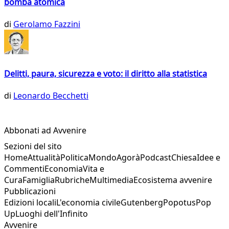
bomba atomica
di
Gerolamo Fazzini
Delitti, paura, sicurezza e voto: il diritto alla statistica
di
Leonardo Becchetti
Abbonati ad Avvenire
Sezioni del sito
Home
Attualità
Politica
Mondo
Agorà
Podcast
Chiesa
Idee e
Commenti
Economia
Vita e
Cura
Famiglia
Rubriche
Multimedia
Ecosistema avvenire
Pubblicazioni
Edizioni locali
L'economia civile
Gutenberg
Popotus
Pop
Up
Luoghi dell'Infinito
Avvenire