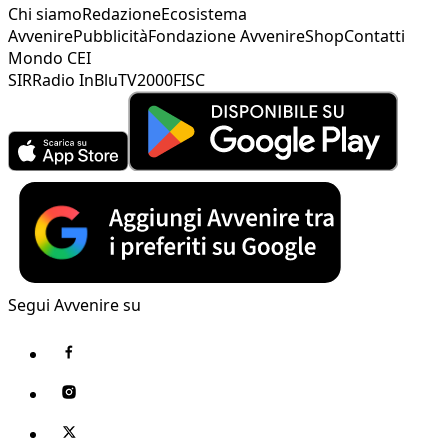
Chi siamo
Redazione
Ecosistema
Avvenire
Pubblicità
Fondazione Avvenire
Shop
Contatti
Mondo CEI
SIR
Radio InBlu
TV2000
FISC
Segui Avvenire su