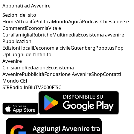
Abbonati ad Avvenire
Sezioni del sito
Home
Attualità
Politica
Mondo
Agorà
Podcast
Chiesa
Idee e
Commenti
Economia
Vita e
Cura
Famiglia
Rubriche
Multimedia
Ecosistema avvenire
Pubblicazioni
Edizioni locali
L'economia civile
Gutenberg
Popotus
Pop
Up
Luoghi dell'Infinito
Avvenire
Chi siamo
Redazione
Ecosistema
Avvenire
Pubblicità
Fondazione Avvenire
Shop
Contatti
Mondo CEI
SIR
Radio InBlu
TV2000
FISC