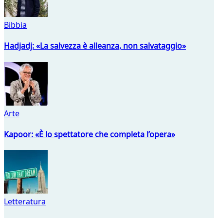
Bibbia
Hadjadj: «La salvezza è alleanza, non salvataggio»
Arte
Kapoor: «È lo spettatore che completa l’opera»
Letteratura