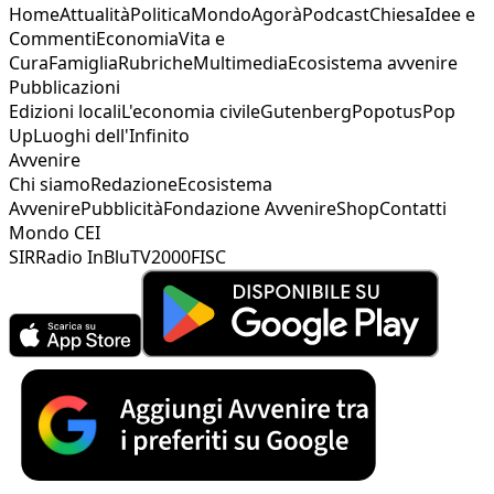
Home
Attualità
Politica
Mondo
Agorà
Podcast
Chiesa
Idee e
Commenti
Economia
Vita e
Cura
Famiglia
Rubriche
Multimedia
Ecosistema avvenire
Pubblicazioni
Edizioni locali
L'economia civile
Gutenberg
Popotus
Pop
Up
Luoghi dell'Infinito
Avvenire
Chi siamo
Redazione
Ecosistema
Avvenire
Pubblicità
Fondazione Avvenire
Shop
Contatti
Mondo CEI
SIR
Radio InBlu
TV2000
FISC