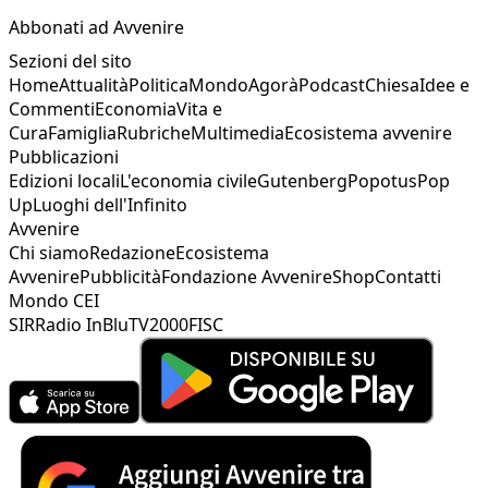
Abbonati ad Avvenire
Sezioni del sito
Home
Attualità
Politica
Mondo
Agorà
Podcast
Chiesa
Idee e
Commenti
Economia
Vita e
Cura
Famiglia
Rubriche
Multimedia
Ecosistema avvenire
Pubblicazioni
Edizioni locali
L'economia civile
Gutenberg
Popotus
Pop
Up
Luoghi dell'Infinito
Avvenire
Chi siamo
Redazione
Ecosistema
Avvenire
Pubblicità
Fondazione Avvenire
Shop
Contatti
Mondo CEI
SIR
Radio InBlu
TV2000
FISC