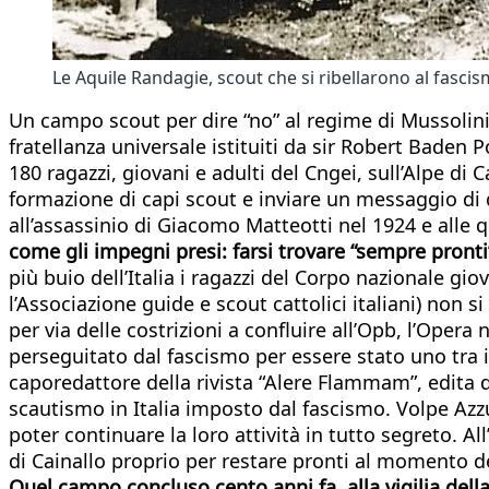
Le Aquile Randagie, scout che si ribellarono al fasci
Un campo scout per dire “no” al regime di Mussolini e
fratellanza universale istituiti da sir Robert Baden 
180 ragazzi, giovani e adulti del Cngei, sull’Alpe di 
formazione di capi scout e inviare un messaggio di d
all’assassinio di Giacomo Matteotti nel 1924 e alle q
come gli impegni presi: farsi trovare “sempre pronti”
più buio dell’Italia i ragazzi del Corpo nazionale giova
l’Associazione guide e scout cattolici italiani) non 
per via delle costrizioni a confluire all’Opb, l’Opera
perseguitato dal fascismo per essere stato uno tra i
caporedattore della rivista “Alere Flammam”, edita 
scautismo in Italia imposto dal fascismo. Volpe Azzurr
poter continuare la loro attività in tutto segreto. A
di Cainallo proprio per restare pronti al momento de
Quel campo concluso cento anni fa, alla vigilia del