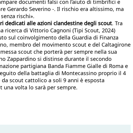
tampare documenti falsi con l’aiuto di timbrifici e
are Gerardo Severino -. Il rischio era altissimo, ma
 senza rischi».
ri dedicati alle azioni clandestine degli scout
. Tra
 ricerca di Vittorio Cagnoni (Tipi Scout, 2024)
buto sul coinvolgimento della Guardia di Finanza
rdino, membro del movimento scout e del Caltagirone
 promessa scout che porterà per sempre nella sua
ino Zappardino si distinse durante il secondo
formazione partigiana Banda Fiamme Gialle di Roma e
guito della battaglia di Montecassino proprio il 4
 da scout cattolico a soli 9 anni è esposta
 una volta lo sarà per sempre.