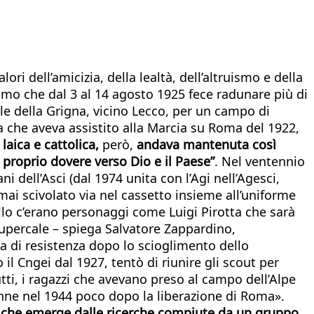
i dell’amicizia, della lealtà, dell’altruismo e della
iamo che dal 3 al 14 agosto 1925 fece radunare più di
nale della Grigna, vicino Lecco, per un campo di
a che aveva assistito alla Marcia su Roma del 1922,
aica e cattolica
,
però,
andava mantenuta così
l proprio dovere verso Dio e il Paese”
. Nel ventennio
ni dell’Asci (dal 1974 unita con l’Agi nell’Agesci,
mai scivolato via nel cassetto insieme all’uniforme
nallo c’erano personaggi come Luigi Pirotta che sarà
Lupercale – spiega Salvatore Zappardino,
a di resistenza dopo lo scioglimento dello
il Cngei dal 1927, tentò di riunire gli scout per
utti, i ragazzi che avevano preso al campo dell’Alpe
venne nel 1944 poco dopo la liberazione di Roma».
do che emerge dalle ricerche compiute da un gruppo