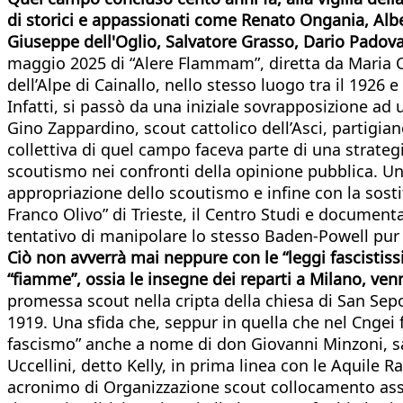
di storici e appassionati come Renato Ongania, Albe
Giuseppe dell'Oglio, Salvatore Grasso, Dario Padov
maggio 2025 di “Alere Flammam”, diretta da Maria Cr
dell’Alpe di Cainallo, nello stesso luogo tra il 1926
Infatti, si passò da una iniziale sovrapposizione ad
Gino Zappardino, scout cattolico dell’Asci, partigian
collettiva di quel campo faceva parte di una strategi
scoutismo nei confronti della opinione pubblica. Un
appropriazione dello scoutismo e infine con la sosti
Franco Olivo” di Trieste, il Centro Studi e documentaz
tentativo di manipolare lo stesso Baden-Powell pur d
Ciò non avverrà mai neppure con le “leggi fascistissim
“fiamme”, ossia le insegne dei reparti a Milano, ve
promessa scout nella cripta della chiesa di San Sepo
1919. Una sfida che, seppur in quella che nel Cngei f
fascismo” anche a nome di don Giovanni Minzoni, sa
Uccellini, detto Kelly, in prima linea con le Aquile 
acronimo di Organizzazione scout collocamento assist