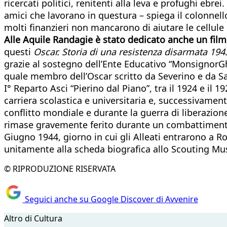
ricercati politici, renitenti alla leva e profughi ebre
amici che lavorano in questura – spiega il colonnello
molti finanzieri non mancarono di aiutare le cellule 
Alle Aquile Randagie è stato dedicato anche un film, 
questi
Oscar. Storia di una resistenza disarmata 19
grazie al sostegno dell’Ente Educativo “MonsignorGh
quale membro dell’Oscar scritto da Severino e da S
I° Reparto Asci “Pierino dal Piano”, tra il 1924 e il
carriera scolastica e universitaria e, successivamen
conflitto mondiale e durante la guerra di liberazio
rimase gravemente ferito durante un combattimento 
Giugno 1944, giorno in cui gli Alleati entrarono a R
unitamente alla scheda biografica allo Scouting Mu
© RIPRODUZIONE RISERVATA
Seguici anche su Google Discover di Avvenire
Altro di Cultura