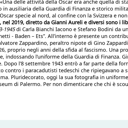
i. «Una delle attività della Oscar era anche quella di s
 in ausiliaria della Guardia di Finanza e storico milit
Oscar specie al nord, al confine con la Svizzera e non
nel 2019, diretto da Gianni Aureli e diversi sono i lib
43-1945
di Carla Bianchi Iacono e Stefano Bodini da una
etti - Baden – Ets”. All’interno è presente un contri
alvatore Zappardino, peraltro nipote di Gino Zappa
 1926, proprio negli anni della sfida al fascismo. Una
te, indossando l’uniforme della Guardia di Finanza. G
ne. Dopo l’8 settembre 1943 entrò a far parte della 
contro i paracadutisti tedeschi che ripiegavano a se
oma. Pluridecorato, oggi la sua fotografia in uniforme
seum di Palermo. Per non dimenticare che chi è scout