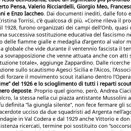
rto Pensa, Valerio Ricciardelli, Giorgio Meo, Frances
ani e Enzo Iaccheo
. Dai documenti inediti, dalle foto
istina Torrisi, c’è qualcosa di più. «Come rileva il
 e il 1928, furono organizzati dei campi dell’Onb, qua
 una successiva sostituzione educativa del fascismo n
o delle fiamme gialle e medaglia d’argento al valor mi
a globale che vide durante il ventennio fascista il ten
a sovrapposizione che venne attuata anche con atti si
tuzione totale», aggiunge Zappardino. Dalle ricerche
ione sullo scautismo Agesci Sicilia e l’Aicos, l’Associa
i forzare il movimento scout italiano dentro l’Opera 
e” del 1926 e lo scioglimento di tutti i reparti scout. 
nnero deposte
. Proprio quel giorno, però, Andrea Ciac
lcro, la stessa nella cui piazza antistante Mussolini 
u definita “la giungla silente”, non fece fermare gli s
cerdote ucciso da due squadristi ad Argenta nell’ago
Randagie in Val Codera e dal 1929 anche Vittorio e don
enza ricercati, termine poi sostituito con “soccorso”