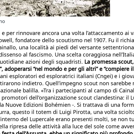
smo
 per rinnovare ancora una volta l’attaccamento ai valor
Powell, fondatore dello scoutismo nel 1907. Fu il rich
Cainallo, una località ai piedi del versante settentrio
issenso al fascismo. Una scelta coraggiosa nell’Itali
uotidiane azioni degli squadristi.
La promessa scout, l
, adoperarsi “nel mondo e per gli altri” e “compiere i
ni esploratori ed esploratrici italiani (Cngei) e i giova
si tirarono indietro. Quell’impegno scout non sarebbe 
 nazionale balilla. «Tra i partecipanti al campo di Cai
 promotori dell’organizzazione scout clandestina: il 
da Nuove Edizioni Bohémien -. Si trattava di una form
a, questo il totem di Luigi Pirotta, una volta sciolto 
ll’interno del Lupercale erano presenti molti, se non t
lla ripresa delle attività alla luce del sole come av
la festa dell’Assunta, ebbe un significato più profon