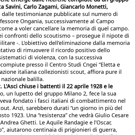
ca Savini, Carlo Zagami, Giancarlo Monetti,
 e dalle testimonianze pubblicate sul numero di
 professore Ongania, successivamente al Campo
si come a voler cancellare la memoria di quel campo.
ei confronti dello scoutismo – prosegue il nipote di
litare -. L’obiettivo dell’eliminazione dalla memoria
tativo di rimuovere il ricordo positivo dello
stematici di violenza, con la successiva
 compiute presso il Centro Studi Cngei “Eletta e
zione italiana collezionisti scout, affiora pure il
nazionale balilla.
L'Asci chiuse i battenti il 22 aprile 1928 e le
io, un lupetto del gruppo Milano 2, fece la sua
aveva fondato i fasci italiani di combattimento nel
cout. Anzi, sarebbero durati “un giorno in più del
sto 1923. Una “resistenza” che vedrà Giulio Cesare
 Andrea Ghetti. Le Aquile Randagie e l’Oscar,
, aiutarono centinaia di prigionieri di guerra,