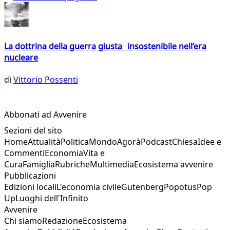
La dottrina della guerra giusta insostenibile nell’era
nucleare
di
Vittorio Possenti
Abbonati ad Avvenire
Sezioni del sito
Home
Attualità
Politica
Mondo
Agorà
Podcast
Chiesa
Idee e
Commenti
Economia
Vita e
Cura
Famiglia
Rubriche
Multimedia
Ecosistema avvenire
Pubblicazioni
Edizioni locali
L'economia civile
Gutenberg
Popotus
Pop
Up
Luoghi dell'Infinito
Avvenire
Chi siamo
Redazione
Ecosistema