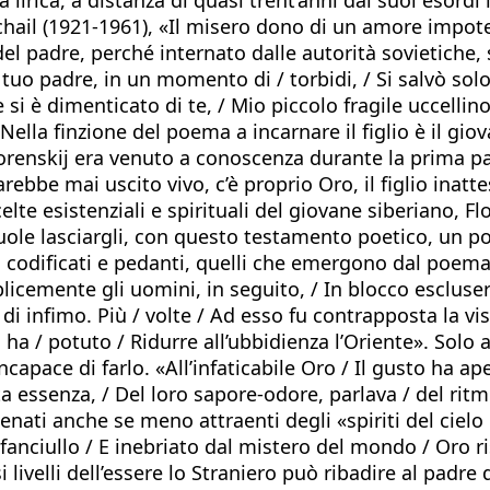
 Michail (1921-1961), «Il misero dono di un amore impot
 padre, perché internato dalle autorità sovietiche, si
 tuo padre, in un momento di / torbidi, / Si salvò so
e si è dimenticato di te, / Mio piccolo fragile uccelli
Nella finzione del poema a incarnare il figlio è il gio
orenskij era venuto a conoscenza durante la prima par
ebbe mai uscito vivo, c’è proprio Oro, il figlio inatt
celte esistenziali e spirituali del giovane siberiano, 
Vuole lasciargli, con questo testamento poetico, un p
ti codificati e pedanti, quelli che emergono dal poem
mplicemente gli uomini, in seguito, / In blocco escluser
i infimo. Più / volte / Ad esso fu contrapposta la vista
n ha / potuto / Ridurre all’ubbidienza l’Oriente». Solo
capace di farlo. «All’infaticabile Oro / Il gusto ha ap
ulta essenza, / Del loro sapore-odore, parlava / del rit
enati anche se meno attraenti degli «spiriti del cielo e
 fanciullo / E inebriato dal mistero del mondo / Oro 
 livelli dell’essere lo Straniero può ribadire al padre d