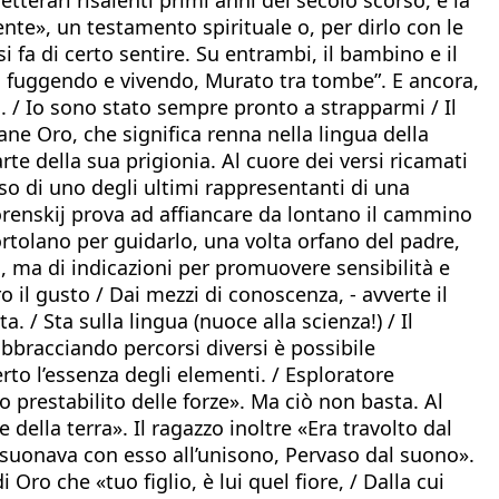
ente», un testamento spirituale o, per dirlo con le
 fa di certo sentire. Su entrambi, il bambino e il
lo fuggendo e vivendo, Murato tra tombe”. E ancora,
no. / Io sono stato sempre pronto a strapparmi / Il
vane Oro, che significa renna nella lingua della
te della sua prigionia. Al cuore dei versi ricamati
eso di uno degli ultimi rappresentanti di una
Florenskij prova ad affiancare da lontano il cammino
ortolano per guidarlo, una volta orfano del padre,
a, ma di indicazioni per promuovere sensibilità e
o il gusto / Dai mezzi di conoscenza, - avverte il
. / Sta sulla lingua (nuoce alla scienza!) / Il
 abbracciando percorsi diversi è possibile
erto l’essenza degli elementi. / Esploratore
mo prestabilito delle forze». Ma ciò non basta. Al
 della terra». Il ragazzo inoltre «Era travolto dal
risuonava con esso all’unisono, Pervaso dal suono».
i Oro che «tuo figlio, è lui quel fiore, / Dalla cui