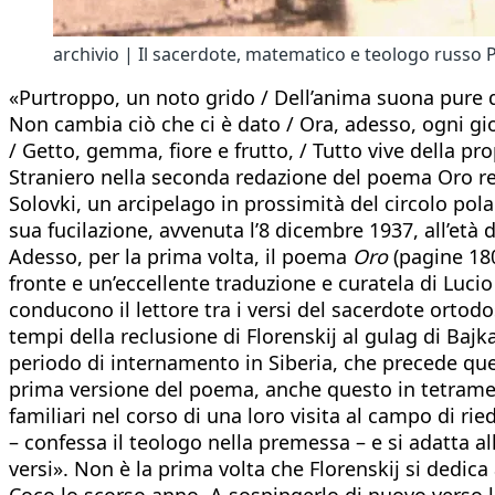
archivio | Il sacerdote, matematico e teologo russo P
«Purtroppo, un noto grido / Dell’anima suona pure q
Non cambia ciò che ci è dato / Ora, adesso, ogni gio
/ Getto, gemma, fiore e frutto, / Tutto vive della pr
Straniero nella seconda redazione del poema Oro reali
Solovki, un arcipelago in prossimità del circolo pola
sua fucilazione, avvenuta l’8 dicembre 1937, all’età 
Adesso, per la prima volta, il poema
Oro
(pagine 180
fronte e un’eccellente traduzione e curatela di Lucio
conducono il lettore tra i versi del sacerdote ortod
tempi della reclusione di Florenskij al gulag di Baj
periodo di internamento in Siberia, che precede quel
prima versione del poema, anche questo in tetrametr
familiari nel corso di una loro visita al campo di ried
– confessa il teologo nella premessa – e si adatta a
versi». Non è la prima volta che Florenskij si dedi
Coco lo scorso anno. A sospingerlo di nuovo verso la l