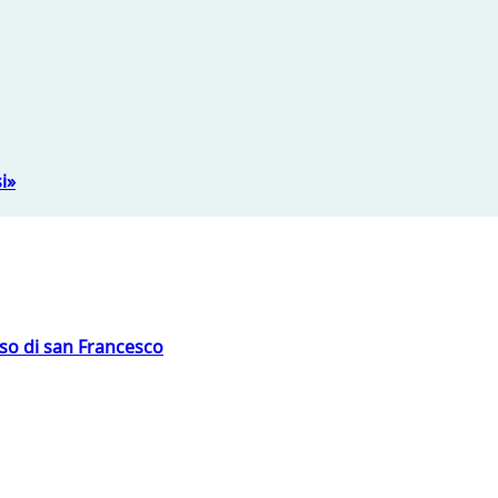
i»
oso di san Francesco