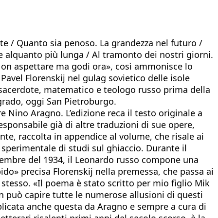
ste / Quanto sia penoso. La grandezza nel futuro /
 alquanto più lunga / Al tramonto dei nostri giorni.
. / Non aspettare ma godi ora», così ammonisce lo
Pavel Florenskij nel gulag sovietico delle isole
del sacerdote, matematico e teologo russo prima della
ngrado, oggi San Pietroburgo.
re Nino Aragno. L’edizione reca il testo originale a
esponsabile già di altre traduzioni di sue opere,
te, raccolta in appendice al volume, che risale ai
 sperimentale di studi sul ghiaccio. Durante il
settembre del 1934, il Leonardo russo compone una
ido» precisa Florenskij nella premessa, che passa ai
o stesso. «Il poema è stato scritto per mio figlio Mik
n può capire tutte le numerose allusioni di questi
ubblicata anche questa da Aragno e sempre a cura di
etterari risalenti primi anni del secolo scorso, è la