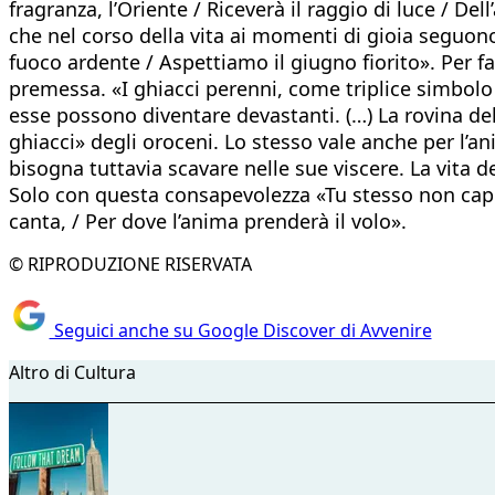
fragranza, l’Oriente / Riceverà il raggio di luce / D
che nel corso della vita ai momenti di gioia seguono le
fuoco ardente / Aspettiamo il giugno fiorito». Per f
premessa. «I ghiacci perenni, come triplice simbolo 
esse possono diventare devastanti. (…) La rovina de
ghiacci» degli oroceni. Lo stesso vale anche per l’a
bisogna tuttavia scavare nelle sue viscere. La vita de
Solo con questa consapevolezza «Tu stesso non capira
canta, / Per dove l’anima prenderà il volo».
© RIPRODUZIONE RISERVATA
Seguici anche su Google Discover di Avvenire
Altro di Cultura