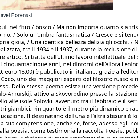
avel Florenskij
ui, nel fitto / bosco / Ma non importa quanto sia tri
rno. / Solo un’ombra fantasmatica / Cresce e si tende
opria gioia, / Una identica bellezza delizia gli occhi
zzata, tra il 1934 e il 1937, durante la reclusione di 
re artico. Si tratta dell’ultimo lavoro intellettuale 
di cinquantacinque anni, nei dintorni dell’allora Leni
, euro 18,00) è pubblicato in italiano, grazie all’edito
 Coco, uno dei maggiori esperti del filosofo russo e r
osso. Dello stesso poema esiste una versione preceden
kalo-Amurskij, attivo a Skovorodino presso la Stazione
lo alle isole Solovki, avvenuto tra il febbraio e il 
i giambici, «in quanto è il metro più dinamico e rap
ucazione. Il destinatario dell’una e l’altra stesura è l
lla sua comprensione, anche se, forse, adesso egli no
ca alla poesia, come testimonia la raccolta Poesie, p
irica, a distanza di quasi trent’anni dai suoi esordi l