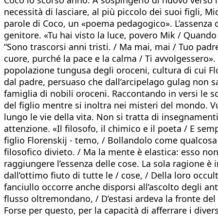
necessità di lasciare, al più piccolo dei suoi figli,
parole di Coco, un «poema pedagogico». L’assenza del
genitore. «Tu hai visto la luce, povero Mik / Quando
“Sono trascorsi anni tristi. / Ma mai, mai / Tuo padr
cuore, purché la pace e la calma / Ti avvolgessero». 
popolazione tungusa degli oroceni, cultura di cui Fl
dal padre, persuaso che dall’arcipelago gulag non sar
famiglia di nobili oroceni. Raccontando in versi le s
del figlio mentre si inoltra nei misteri del mondo. 
lungo le vie della vita. Non si tratta di insegnamen
attenzione. «Il filosofo, il chimico e il poeta / E se
figlio Florenskij - temo, / Bollandolo come qualcosa d
filosofico divieto. / Ma la mente è elastica: esso no
raggiungere l’essenza delle cose. La sola ragione è in
dall’ottimo fiuto di tutte le / cose, / Della loro occ
fanciullo occorre anche disporsi all’ascolto degli ant
flusso oltremondano, / D’estasi ardeva la fronte del
Forse per questo, per la capacità di afferrare i diversi