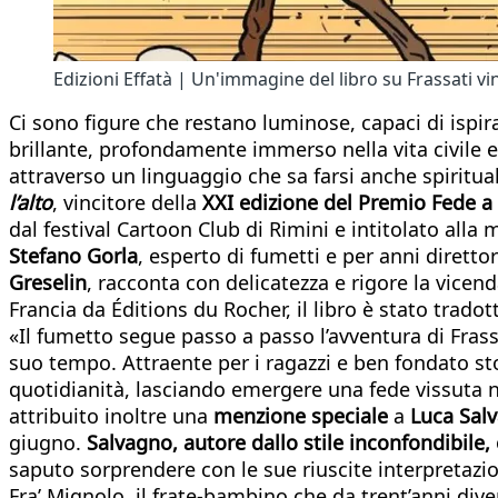
Edizioni Effatà | Un'immagine del libro su Frassati vin
Ci sono figure che restano luminose, capaci di ispir
brillante, profondamente immerso nella vita civile e
attraverso un linguaggio che sa farsi anche spirituale
l’alto
, vincitore della
XXI edizione del Premio Fede a 
dal festival Cartoon Club di Rimini e intitolato al
Stefano Gorla
, esperto di fumetti e per anni diretto
Greselin
, racconta con delicatezza e rigore la vice
Francia da Éditions du Rocher, il libro è stato tradot
«Il fumetto segue passo a passo l’avventura di Frassa
suo tempo. Attraente per i ragazzi e ben fondato sto
quotidianità, lasciando emergere una fede vissuta nel 
attribuito inoltre una
menzione speciale
a
Luca
Sal
giugno.
Salvagno, autore dallo stile inconfondibile, è
saputo sorprendere con le sue riuscite interpretazio
Fra’ Mignolo, il frate-bambino che da trent’anni dive