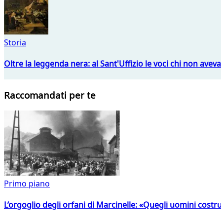
Storia
Oltre la leggenda nera: al Sant'Uffizio le voci chi non avev
Raccomandati per te
Primo piano
L’orgoglio degli orfani di Marcinelle: «Quegli uomini costr