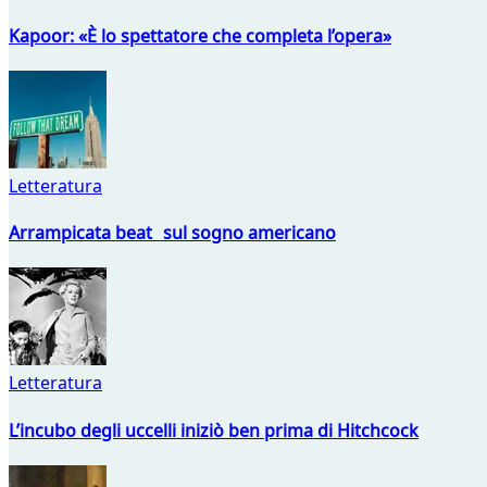
Kapoor: «È lo spettatore che completa l’opera»
Letteratura
Arrampicata beat sul sogno americano
Letteratura
L’incubo degli uccelli iniziò ben prima di Hitchcock