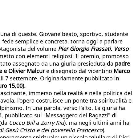
è una di queste. Giovane beato, sportivo, studente
a fede semplice e concreta, torna oggi a parlare
 protagonista del volume
Pier
Giorgio
Frassati. Verso
umetto con elementi religiosi. Il premio, promosso
è stato assegnato da una giuria presieduta da
padre
e e Olivier Malcur
e disegnato dal vicentino
Marco
 il 7 settembre. Originariamente pubblicato in
uro 15,00).
rascinante, immerso nella realtà e nella politica del
vola, l’opera costruisce un ponte tra spiritualità e
pinismo. In una parola, verso l’alto. La giuria ha
!
, pubblicato sul "Messaggero dei Ragazzi" di
(da
Cocco Bill
a
Zorry Kid
), ma negli ultimi anni ha
di Gesù Cristo e del poverello Francesco
).
teneramente spirituale: un piccolo “giullare di Dio”,