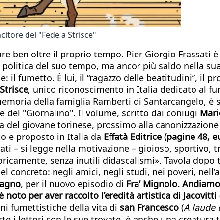
citore del "Fede a Strisce"
are ben oltre il proprio tempo. Pier Giorgio Frassati 
 politica del suo tempo, ma ancor più saldo nella su
: il fumetto.​ È lui, il “ragazzo delle beatitudini”, il
Strisce
, unico riconoscimento in Italia dedicato al f
la memoria della famiglia Ramberti di Santarcangelo, 
re del "Giornalino". Il volume, scritto dai coniugi
Mari
nda del giovane torinese, prossimo alla canonizzazione
to e proposto in Italia da
Effatà Editrice (pagine 48, e
ti – si legge nella motivazione – gioioso, sportivo, t
ricamente, senza inutili didascalismi». Tavola dopo ta
concreto: negli amici, negli studi, nei poveri, nell’al
vagno
, per il nuovo episodio di
Fra’ Mignolo. Andiamo
 noto per aver raccolto l’eredità artistica di Jacovitti
ni fumettistiche della vita di
san Francesco
(
A laude 
rte i lettori con le sue trovate, è anche una creatura 