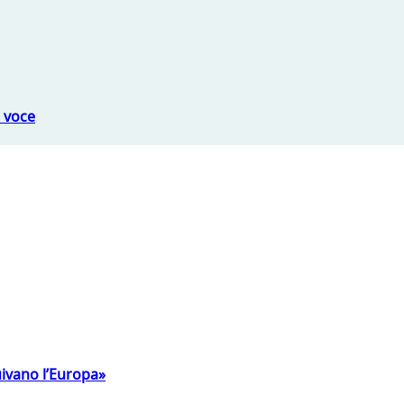
a voce
uivano l’Europa»