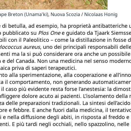
a Cape Breton (Unama'ki), Nuova Scozia / Nicolaas Honig
 di betulla, ad esempio, ha proprietà antibatteriche ut
o pubblicato su
Plos One
e guidato da Tjaark Siemssen,
 con il Paleolitico – come la distillazione in fosse d
lococcus aureus
, uno dei principali responsabili dell
enti ma la si può considerare ora anche un possibile
opa e del Canada. Non una medicina nel senso modern
ica priva di saperi terapeutici.
nto alla sperimentazione, alla cooperazione e all’inno
ta il comportamento, non generando automaticamente
l caso più evidente resta forse l’anestesia: la dimost
fliggere dolore acuto ai pazienti. L’isolamento della 
 delle preparazioni tradizionali. La sintesi dell’acido a
e e febbre. E anche fuori dalla medicina, il tentativo 
 e nella diffusione degli abiti, in risposta al freddo 
ti. E più tardi negli occhiali, nello spazzolino, nell