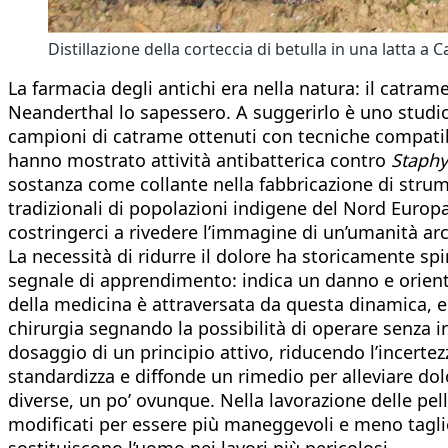
Distillazione della corteccia di betulla in una latta 
La farmacia degli antichi era nella natura: il catrame
Neanderthal lo sapessero. A suggerirlo è uno studi
campioni di catrame ottenuti con tecniche compatibili
hanno mostrato attività antibatterica contro
Staphy
sostanza come collante nella fabbricazione di strum
tradizionali di popolazioni indigene del Nord Eur
costringerci a rivedere l’immagine di un’umanità arca
La necessità di ridurre il dolore ha storicamente spi
segnale di apprendimento: indica un danno e orien
della medicina è attraversata da questa dinamica, e i
chirurgia segnando la possibilità di operare senza in
dosaggio di un principio attivo, riducendo l’incertezza
standardizza e diffonde un rimedio per alleviare dolor
diverse, un po’ ovunque. Nella lavorazione delle pelli
modificati per essere più maneggevoli e meno taglien
sostituiscono l’uomo nei lavori più pericolosi.