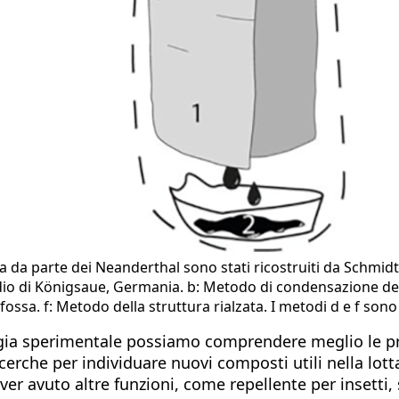
da parte dei Neanderthal sono stati ricostruiti da Schmidt et
edio di Königsaue, Germania. b: Metodo di condensazione del 
sa. f: Metodo della struttura rialzata. I metodi d e f sono s
ia sperimentale possiamo comprendere meglio le pra
erche per individuare nuovi composti utili nella lotta 
er avuto altre funzioni, come repellente per insetti, 