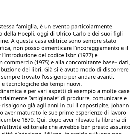
 stessa famiglia, è un evento particolarmente
della Hoepli, oggi di Ulrico Carlo e dei suoi figli
dine. A questa casa editrice sono sempre stato
rafica, non posso dimenticare l’incoraggiamento e il
r l’introduzione del codice Isbn (1977) e
in commercio (1975) e alla concomitante base– dati,
ibuzione dei libri. Già si è avuto modo di discorrere
a sempre trovato l’ossigeno per andare avanti,
 e tecnologiche dei tempi nuovi.
 dinamica e per vari aspetti di esempio a molte case
ssenzialmente “artigianale” di produrre, comunicare e
 risalgono già agli anni in cui il capostipite, Johann
opo aver maturato le sue prime esperienze di lavoro
 dicembre 1870. Qui, dopo aver rilevato la libreria di
n’attività editoriale che avrebbe ben presto assunto
città d’adozione, Milano, in rapido sviluppo non