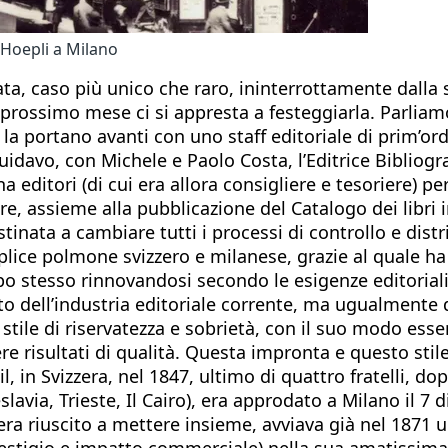
 Hoepli a Milano
ata, caso più unico che raro, ininterrottamente dalla
l prossimo mese ci si appresta a festeggiarla. Parliamo 
la portano avanti con uno staff editoriale di prim’or
guidavo, con Michele e Paolo Costa, l’Editrice Bibliog
a editori (di cui era allora consigliere e tesoriere) pe
e, assieme alla pubblicazione del Catalogo dei libri 
tinata a cambiare tutti i processi di controllo e distr
uplice polmone svizzero e milanese, grazie al quale h
o stesso rinnovandosi secondo le esigenze editoriali
sto dell’industria editoriale corrente, ma ugualmente
suo stile di riservatezza e sobrietà, con il suo modo e
ere risultati di qualità. Questa impronta e questo stile
, in Svizzera, nel 1847, ultimo di quattro fratelli, d
eslavia, Trieste, Il Cairo), era approdato a Milano il 7
ra riuscito a mettere insieme, avviava già nel 1871 u
estigio e impatto commerciale) nella sua amatissima 