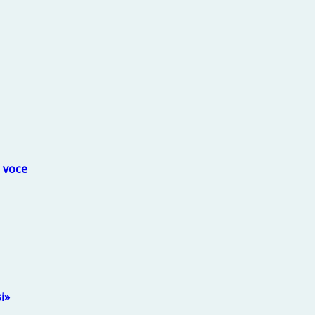
a voce
i»