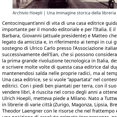
Archivio Hoepli | Una immagine storica della libreria
Centocinquant’anni di vita di una casa editrice guid
importante per il mondo editoriale e per l’Italia. E i
Barbara, Giovanni (attuale presidente) e Matteo che 
legato da amicizia e, in riferimento ai tempi in cui 
sostegno di Ulrico Carlo presso l’Associazione italian
successivamente dell’Ean, che si possono considerar
la prima grande rivoluzione tecnologica in Italia, des
e scrivere molte volte di questa casa editrice dal d
mantenendosi salda nelle proprie radici, ma al temp
Una casa editrice, se si vuole “appartata” nel conte
editrici. Con i piedi ben piantati per terra, con il 
vendere libri, è riuscita nel corso degli anni a otten
Ulrich Hoepli, metteva piede a Milano. Nato a Tuttwil
in librerie di varie città (Zurigo, Magonza, Lipsia, Br
Theodor Laengner con le risorse che nel frattempo e
una posizione di assoluto primato (per presenza, pr