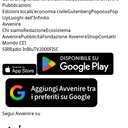
Pubblicazioni
Edizioni locali
L'economia civile
Gutenberg
Popotus
Pop
Up
Luoghi dell'Infinito
Avvenire
Chi siamo
Redazione
Ecosistema
Avvenire
Pubblicità
Fondazione Avvenire
Shop
Contatti
Mondo CEI
SIR
Radio InBlu
TV2000
FISC
Segui Avvenire su