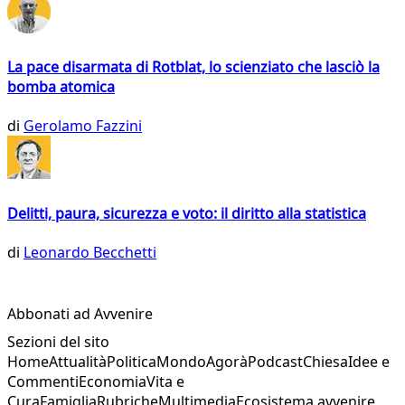
La pace disarmata di Rotblat, lo scienziato che lasciò la
bomba atomica
di
Gerolamo Fazzini
Delitti, paura, sicurezza e voto: il diritto alla statistica
di
Leonardo Becchetti
Abbonati ad Avvenire
Sezioni del sito
Home
Attualità
Politica
Mondo
Agorà
Podcast
Chiesa
Idee e
Commenti
Economia
Vita e
Cura
Famiglia
Rubriche
Multimedia
Ecosistema avvenire