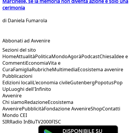
Marcinelle, se la memoria non diventa azione è solo una
cerimonia
di
Daniela Fumarola
Abbonati ad Avvenire
Sezioni del sito
Home
Attualità
Politica
Mondo
Agorà
Podcast
Chiesa
Idee e
Commenti
Economia
Vita e
Cura
Famiglia
Rubriche
Multimedia
Ecosistema avvenire
Pubblicazioni
Edizioni locali
L'economia civile
Gutenberg
Popotus
Pop
Up
Luoghi dell'Infinito
Avvenire
Chi siamo
Redazione
Ecosistema
Avvenire
Pubblicità
Fondazione Avvenire
Shop
Contatti
Mondo CEI
SIR
Radio InBlu
TV2000
FISC