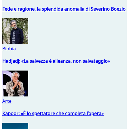
Fede e ragione, la splendida anomalia di Severino Boezio
Bibbia
Hadjadj: «La salvezza è alleanza, non salvataggio»
Arte
Kapoor: «È lo spettatore che completa l’opera»