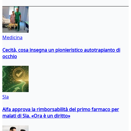
Medicina
Cecità, cosa insegna un pionieristico autotrapianto di
occhio
Sla
Aifa approva la rimborsabilità del primo farmaco per
malati di Sla. «Ora è un diritto»