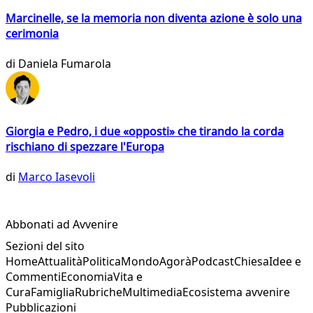
Marcinelle, se la memoria non diventa azione è solo una
cerimonia
di
Daniela Fumarola
Giorgia e Pedro, i due «opposti» che tirando la corda
rischiano di spezzare l'Europa
di
Marco Iasevoli
Abbonati ad Avvenire
Sezioni del sito
Home
Attualità
Politica
Mondo
Agorà
Podcast
Chiesa
Idee e
Commenti
Economia
Vita e
Cura
Famiglia
Rubriche
Multimedia
Ecosistema avvenire
Pubblicazioni