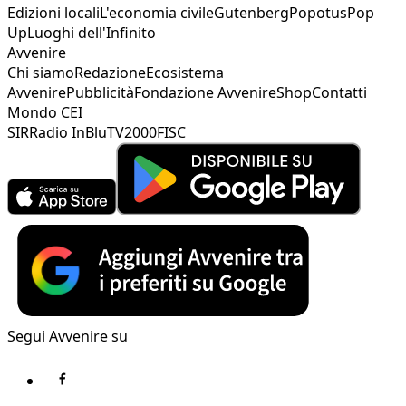
Edizioni locali
L'economia civile
Gutenberg
Popotus
Pop
Up
Luoghi dell'Infinito
Avvenire
Chi siamo
Redazione
Ecosistema
Avvenire
Pubblicità
Fondazione Avvenire
Shop
Contatti
Mondo CEI
SIR
Radio InBlu
TV2000
FISC
Segui Avvenire su