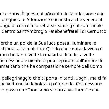
e duri». È questo il nòcciolo della riflessione con
di preghiera e Adorazione eucaristica che venerdì 4
 luogo di cura e in diretta streaming sul suo canale
il Centro Sant’Ambrogio Fatebenefratelli di Cernusco
 perché un po’ della Sua luce possa illuminare le
 vittoria sulla malattia. Quello che conta davvero è
mo che tante volte la malattia delude, a volte
hé nessuno e niente ci può separare dall’amore di
ero Samaritano che ha compassione sempre dell'uomo
pellegrinaggio che ci porta in tanti luoghi, ma ci fa
lche volta nella debolezza più grande. Che nessuno
uno possa dire “non sono venuti a visitarmi” e che