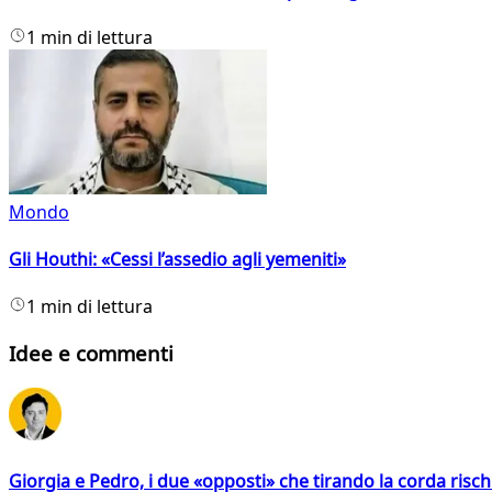
1 min di lettura
Mondo
Gli Houthi: «Cessi l’assedio agli yemeniti»
1 min di lettura
Idee e commenti
Giorgia e Pedro, i due «opposti» che tirando la corda risc