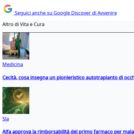
Seguici anche su Google Discover di Avvenire
Altro di Vita e Cura
Medicina
Cecità, cosa insegna un pionieristico autotrapianto di occ
Sla
Aifa approva la rimborsabilità del primo farmaco per malati