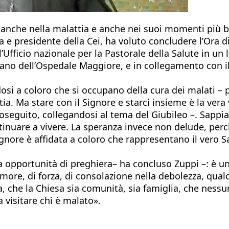
nche nella malattia e anche nei suoi momenti più bui 
a e presidente della Cei, ha voluto concludere l’Ora 
l’Ufficio nazionale per la Pastorale della Salute in un
piano dell’Ospedale Maggiore, e in collegamento con 
ndosi a coloro che si occupano della cura dei malati –
tia. Ma stare con il Signore e starci insieme è la vera
oseguito, collegandosi al tema del Giubileo –. Sappia
inuare a vivere. La speranza invece non delude, perc
l Signore è affidata a coloro che rappresentano il v
a opportunità di preghiera– ha concluso Zuppi –: è un 
amore, di forza, di consolazione nella debolezza, qua
ia, che la Chiesa sia comunità, sia famiglia, che ness
 a visitare chi è malato».