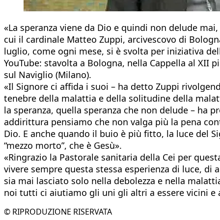
«La speranza viene da Dio e quindi non delude mai, a
cui il cardinale Matteo Zuppi, arcivescovo di Bologn
luglio, come ogni mese, si è svolta per iniziativa del
YouTube: stavolta a Bologna, nella Cappella al XII 
sul Naviglio (Milano).
«Il Signore ci affida i suoi – ha detto Zuppi rivolge
tenebre della malattia e della solitudine della malat
la speranza, quella speranza che non delude – ha pr
addirittura pensiamo che non valga più la pena cont
Dio. E anche quando il buio è più fitto, la luce de
“mezzo morto”, che è Gesù».
«Ringrazio la Pastorale sanitaria della Cei per quest
vivere sempre questa stessa esperienza di luce, di 
sia mai lasciato solo nella debolezza e nella malatt
noi tutti ci aiutiamo gli uni gli altri a essere vicini e
© RIPRODUZIONE RISERVATA