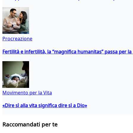
Procreazione
Fertilità e infertilità, la “magnifica humanitas” passa per l
Movimento per la Vita
«Dire sì alla vita significa dire sì a Dio»
Raccomandati per te