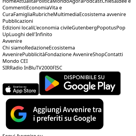
Home
Attualità
Politica
Mondo
Agorà
Podcast
Chiesa
Idee e
Commenti
Economia
Vita e
Cura
Famiglia
Rubriche
Multimedia
Ecosistema avvenire
Pubblicazioni
Edizioni locali
L'economia civile
Gutenberg
Popotus
Pop
Up
Luoghi dell'Infinito
Avvenire
Chi siamo
Redazione
Ecosistema
Avvenire
Pubblicità
Fondazione Avvenire
Shop
Contatti
Mondo CEI
SIR
Radio InBlu
TV2000
FISC
Segui Avvenire su