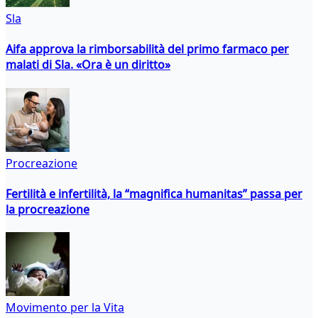
Sla
Aifa approva la rimborsabilità del primo farmaco per
malati di Sla. «Ora è un diritto»
Procreazione
Fertilità e infertilità, la “magnifica humanitas” passa per
la procreazione
Movimento per la Vita