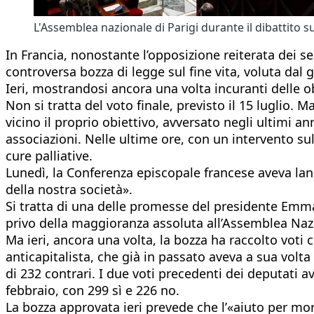
L'Assemblea nazionale di Parigi durante il dibattito s
In Francia, nonostante l’opposizione reiterata dei sen
controversa bozza di legge sul fine vita, voluta dal 
Ieri, mostrandosi ancora una volta incuranti delle ob
Non si tratta del voto finale, previsto il 15 luglio.
vicino il proprio obiettivo, avversato negli ultimi
associazioni. Nelle ultime ore, con un intervento s
cure palliative.
Lunedì, la Conferenza episcopale francese aveva lan
della nostra società».
Si tratta di una delle promesse del presidente Emma
privo della maggioranza assoluta all’Assemblea Naz
Ma ieri, ancora una volta, la bozza ha raccolto voti c
anticapitalista, che già in passato aveva a sua volta 
di 232 contrari. I due voti precedenti dei deputati 
febbraio, con 299 sì e 226 no.
La bozza approvata ieri prevede che l’«aiuto per mo