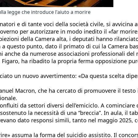
ulla legge che introduce l'aiuto a morire
atori e di tante voci della società civile, si avvicina
governo per autorizzare in modo inedito il «far morire
iezioni della Camera alta, i deputati hanno rilanciato 
 Ma a questo punto, dato il primato di cui la Camera ba
 anni anche da numerose associazioni professionali de
ul Figaro, ha ribadito la propria ferma opposizione p
ciato un nuovo avvertimento: «Da questa scelta dipend
nuel Macron, che ha cercato di promuovere il testo i
ionale.
onfluiti da settori diversi dell’emiciclo. A cominciare 
sostenuto la necessità di una “breccia”. In aula, il ta
avevano dato responsi simili, tanto nel maggio 2025, c
rire» assuma la forma del suicidio assistito. Il conc