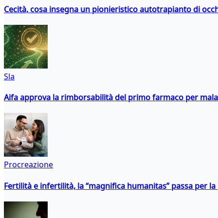
Cecità, cosa insegna un pionieristico autotrapianto di occ
Sla
Aifa approva la rimborsabilità del primo farmaco per malati
Procreazione
Fertilità e infertilità, la “magnifica humanitas” passa per l