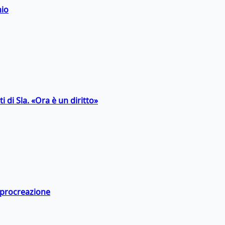
hio
 di Sla. «Ora è un diritto»
a procreazione